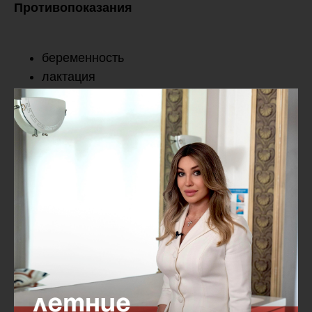
Противопоказания
беременность
лактация
индивидуальная непереносимость
Суть
Если митохондрии — двигатель, то NAD⁺ —
топливо.
Уровень NAD⁺ = уровень ресурса организма
Не является лекарственным средством.
Перед применением проконсультируйтесь с