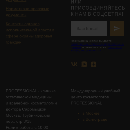
ИЛИ
ПРИСОЕДИНЯЙТЕСЬ
Нормативно-правовые
К НАМ В СОЦСЕТЯХ!
документы
Контакты органов
исполнительной власти в
сфере охраны здоровья
Нажимая на кнопку, вы даете
граждан
согласие на обработку персональных
данных
и соглашаетесь с
политикой
конфиденциальности
PROFESSIONAL - клиника
Международный учебный
эстетической медицины
центр косметологов
и врачебной косметологии
PROFESSIONAL
доктора Саромыцкой
в Москве
Москва, Трубниковский
в Волгограде
пер., стр 8/15
Режим работы с 10:00