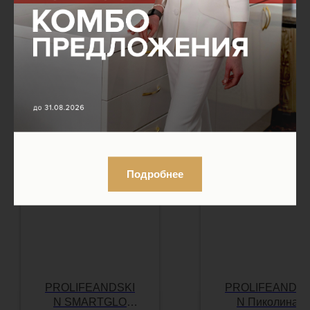
врачом.
Смотрите также
Подробнее
PROLIFEANDSKI
PROLIFEANDSK
N SMARTGLO
N Пиколинат