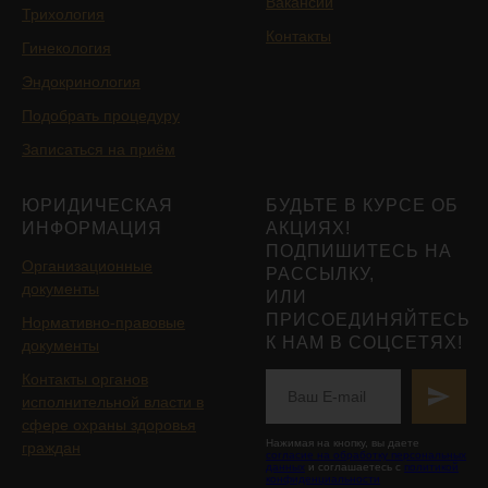
Вакансии
Трихология
Контакты
Гинекология
Эндокринология
Подобрать процедуру
Записаться на приём
ЮРИДИЧЕСКАЯ
БУДЬТЕ В КУРСЕ ОБ
ИНФОРМАЦИЯ
АКЦИЯХ!
ПОДПИШИТЕСЬ НА
Организационные
РАССЫЛКУ,
документы
ИЛИ
ПРИСОЕДИНЯЙТЕСЬ
Нормативно-правовые
К НАМ В СОЦСЕТЯХ!
документы
Контакты органов
исполнительной власти в
сфере охраны здоровья
Нажимая на кнопку, вы даете
граждан
согласие на обработку персональных
данных
и соглашаетесь с
политикой
конфиденциальности