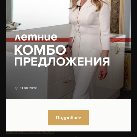
УСЛУГИ
НАВИГАЦИЯ ПО
САЙТУ
Врачебный прием и
диагностика
Главная
Инъекционная
Блог
косметология
Подписаться на рассылку
PRP-терапия
новостей
Капельницы молодости
Услуги
Аппаратная косметология
БАДы
Лазерная косметология
Магазин
Терапевтическая
Цены
косметология
Отзывы
Коррекция фигуры
Специалисты
Сочетанные протоколы
О клинике
Мужская косметология
Подробнее
Оборудование
Реабилитация после
Юридическая информация
пластических операций