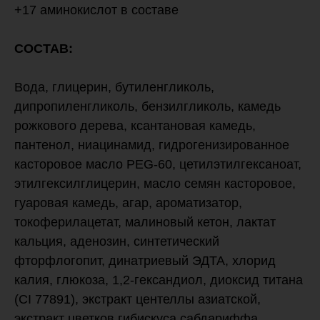
+17 аминокислот в составе
СОСТАВ:
Вода, глицерин, бутиленгликоль,
дипропиленгликоль, бензилгликоль, камедь
рожкового дерева, ксантановая камедь,
пантенол, ниацинамид, гидрогенизированное
касторовое масло PEG-60, цетилэтилгексаноат,
этилгексилглицерин, масло семян касторовое,
гуаровая камедь, агар, ароматизатор,
токоферилацетат, малиновый кетон, лактат
кальция, аденозин, синтетический
фторфлогопит, динатриевый ЭДТА, хлорид
калия, глюкоза, 1,2-гександиол, диоксид титана
(CI 77891), экстракт центеллы азиатской,
экстракт цветков гибискуса сабдариффа,