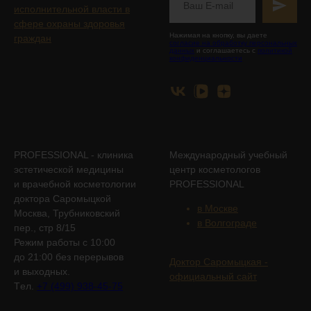
исполнительной власти в
сфере охраны здоровья
Нажимая на кнопку, вы даете
граждан
согласие на обработку персональных
данных
и соглашаетесь с
политикой
конфиденциальности
PROFESSIONAL - клиника
Международный учебный
эстетической медицины
центр косметологов
и врачебной косметологии
PROFESSIONAL
доктора Саромыцкой
в Москве
Москва, Трубниковский
в Волгограде
пер., стр 8/15
Режим работы с 10:00
до 21:00 без перерывов
Доктор Саромыцкая -
и выходных.
официальный сайт
Tел.
+7 (499) 938-45-75