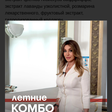
экстракт лаванды узколистной, розмарина
лекарственного, фруктовый экстракт,
гидролизованный коллаген,
гидрогенизированный лецитин, экстракт
маточного молочка, экстракт прополиса,
гиалуронат натрия, полиглицерил-10 олеат,
красный оксид железа (CI 77491), оксид олова,
глицин, лейцин, метионин, валин, серин,
цистеин, аспарагиновая кислота, изолейцин,
аланин, аргинин, тирозин, треонин,
фенилаланин, пролин, гистидин, глутаминовая
кислота, лизин, масло косточек аргании
спинозы, золото, аскорбилфосфат натрия,
трипептид меди-1, трипептид-1, пальмитоил
трипептид- 1, диметилсульфон,
ацетилгексапептид-8, пальмитоил