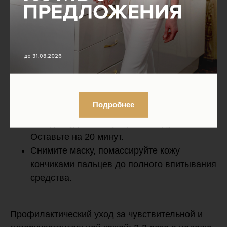
пентапептид-4, пальмитоил тетрапептид-7,
гексапептид-9
СПОСОБ ПРИМЕНЕНИЯ:
Маска наносится на сухую, чистую кожу.
Выньте маску из упаковки и разверните.
Подробнее
Разместите маску на лице, расправьте
складки, удалите пузырьки воздуха.
Оставьте на 20 минут.
Снимите маску, помассируйте кожу
кончиками пальцев до полного впитывания
средства.
Профилактический уход за чувствительной и