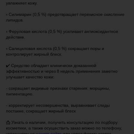
увлажняет кожу.
▫️ Силимарин (0,5 %) предотвращает перекисное окисление
липидов.
▫️ Феруловая кислота (0,5 %) усиливает антиоксидантное
действие.
▫️ Салициловая кислота (0,5 %) сокращает поры и
контролирует жирный блеск.
✔️ Средство обладает клинически доказанной
эффективностью и через 8 недель применения заметно
улучшает качество кожи:
- сокращает видимые признаки старения: морщины,
пигментацию.
- корректирует несовершенства, выравнивает следы
постакне, сокращает жирный блеск
📩 Узнать о наличии, получить консультацию по подбору
косметики, а также осуществить заказ можно по телефону,
указанному на
нашем сайте
или через форму заявки