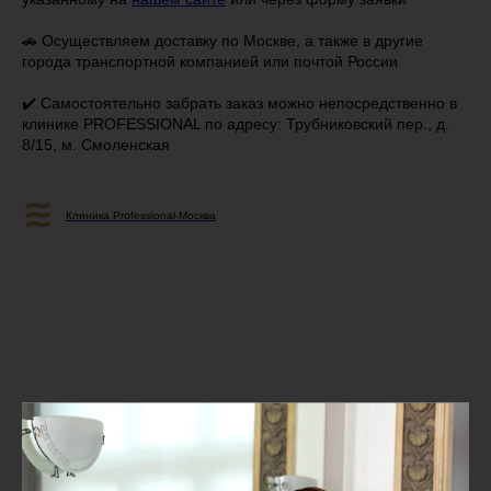
🚗 Осуществляем доставку по Москве, а также в другие
города транспортной компанией или почтой России
✔️ Самостоятельно забрать заказ можно непосредственно в
клинике PROFESSIONAL по адресу: Трубниковский пер., д.
8/15, м. Смоленская
Клиника Professional-Москва