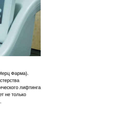
Мерц Фарма).
стерства
ического лифтинга
т не только
.