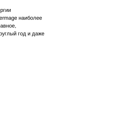
ергии
hermage наиболее
лавное,
руглый год и даже