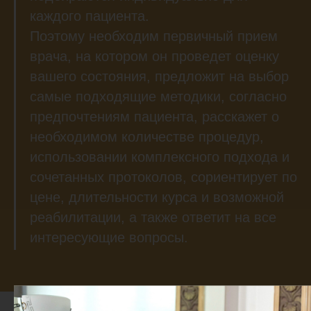
каждого пациента.
Поэтому необходим первичный прием
врача, на котором он проведет оценку
вашего состояния, предложит на выбор
самые подходящие методики, согласно
предпочтениям пациента, расскажет о
необходимом количестве процедур,
использовании комплексного подхода и
сочетанных протоколов, сориентирует по
цене, длительности курса и возможной
реабилитации, а также ответит на все
интересующие вопросы.