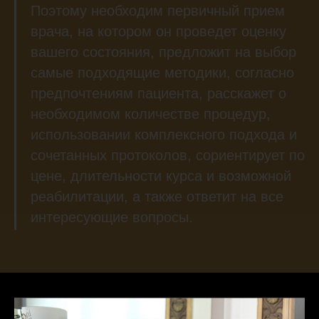
Поэтому необходим первичный прием
врача, на котором он проведет оценку
вашего состояния, предложит на выбор
самые подходящие методики, согласно
предпочтениям пациента, расскажет о
необходимом количестве процедур,
использовании комплексного подхода и
сочетанных протоколов, сориентирует по
цене, длительности курса и возможной
реабилитации, а также ответит на все
интересующие вопросы.