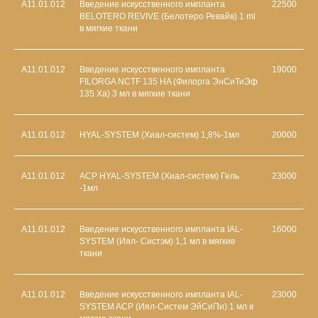
А11.01.012
Введение искусственного импланта
22500
BELOTERO REVIVE (Белотеро Ревайв) 1 ml
в мягкие ткани
A11.01.012
Введение искусственного импланта
19000
FILORGA NCTF 135 HA (Филорга ЭнСиТиЭф
135 Ха) 3 мл в мягкие ткани
А11.01.012
HYAL-SYSTEM (Хиал-систем) 1,8%-1мл
20000
А11.01.012
АСР HYAL-SYSTEM (Хиал-систем) Гель
23000
-1мл
А11.01.012
Введение искусственного импланта IAL-
16000
SYSTEM (Иял- Систэм) 1,1 мл в мягкие
ткани
А11.01.012
Введение искусственного импланта IAL-
23000
SYSTEM ACP (Иял-Систем ЭйСиПи) 1 мл в