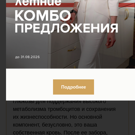
Часто задаваемые вопросы
В процедуре используется только моя
кровь и все?
Кровь имеет свойство очень быстро
сворачиваться, поэтому помимо мы
применяем еще и антикоагулянт на
Подробнее
основе цитрата натрия с содержанием
глюкозы для поддержания высокого
метаболизма тромбоцитов и сохранения
их жизнеспособности. Но основной
компонент, безусловно, это ваша
собственная кровь. После ее забора,