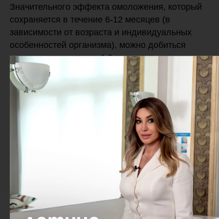
Значительного эффекта омоложения, который
сохраняется в течение 6-12 месяцев (в
зависимости от возраста и индивидуальных
особенностей организма), можно добиться
всего за один курс из 4-6 процедур, которые
проводят с интервалом в 3-4 недели.
В трихологии же количество процедур
подбирается в индивидуальном порядке в
зависимости от решаемой проблемы и
выбранного подхода лечения.