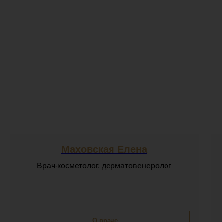
Маховская Елена
Врач-косметолог, дерматовенеролог
О враче