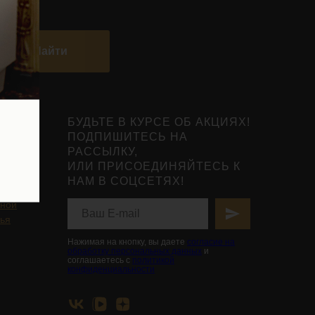
Найти
БУДЬТЕ В КУРСЕ ОБ АКЦИЯХ!
ПОДПИШИТЕСЬ НА
РАССЫЛКУ,
ИЛИ ПРИСОЕДИНЯЙТЕСЬ К
НАМ В СОЦСЕТЯХ!
нты
ьной
вья
Нажимая на кнопку, вы даете
согласие на
обработку персональных данных
и
соглашаетесь с
политикой
конфиденциальности