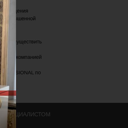
дотвращения
х с повышенной
также осуществить
явку
ортной компанией
 PROFESSIONAL по
О СПЕЦИАЛИСТОМ