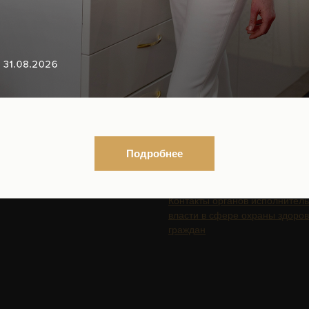
18+
ГАЦИЯ ПО САЙТУ
ЮРИДИЧЕСКАЯ
ИНФОРМАЦИЯ
Подробнее
Организационные документы
Нормативно-правовые докуме
ться на рассылку новостей
Контакты органов исполнител
власти в сфере охраны здоро
граждан