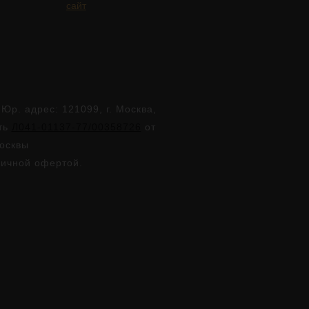
сайт
. адрес: 121099, г. Москва,
сть
Л041-01137-77/00358726
от
Москвы
личной офертой.