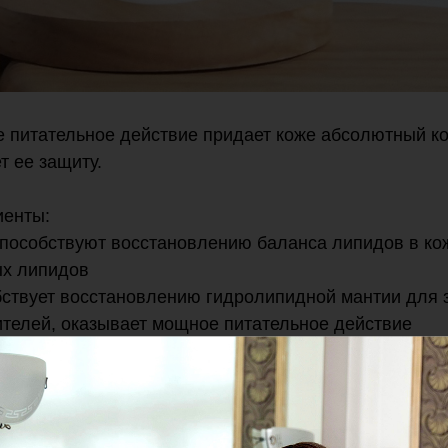
 питательное действие придает коже абсолютный к
т ее защиту.
иенты:
 способствуют восстановлению баланса липидов в ко
ых липидов
обствует восстановлению гидролипидной мантии для 
телей, оказывает мощное питательное действие
укрепляют межклеточные связи для предотвращения 
 и восстановления защитного барьера
аносите на кожу тела 1-2 раза в день легкими масс