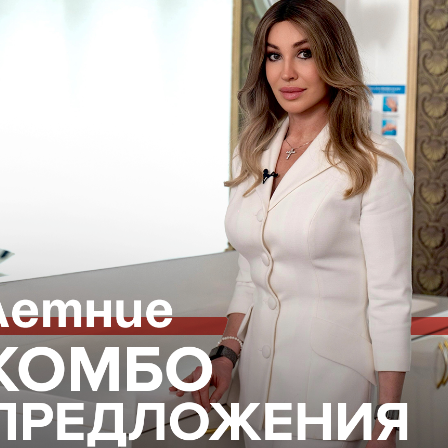
зуйте крем особенно в холодное время года для пре
ния кожи тела. Концентрируйте внимание на участка
ятки, колени и т.д.)
ии, получить консультацию по подбору косметики, а 
елефону, указанному на
нашем сайте
или отправив за
оставку по Москве, а также в другие города трансп
и
о забрать заказ можно непосредственно в клинике
ский пер., д. 8/15, м. Смоленская
l-Москва
ВОПОКАЗАНИЯ, ПРОКОНСУЛЬТИРУЙТЕСЬ С