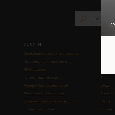
УСЛУГИ
НАВИ
Врачебный прием и диагностика
Главная
Инъекционная косметология
Блог
PRP-терапия
Подписа
Капельницы молодости
Услуги
Аппаратная косметология
БАДы
Лазерная косметология
Магазин
Терапевтическая косметология
Цены
Коррекция фигуры
Отзывы