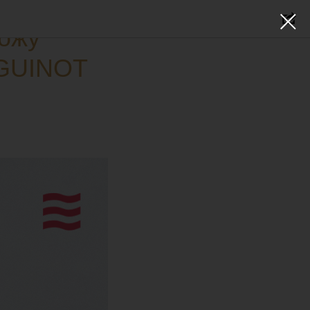
кожу
 GUINOT