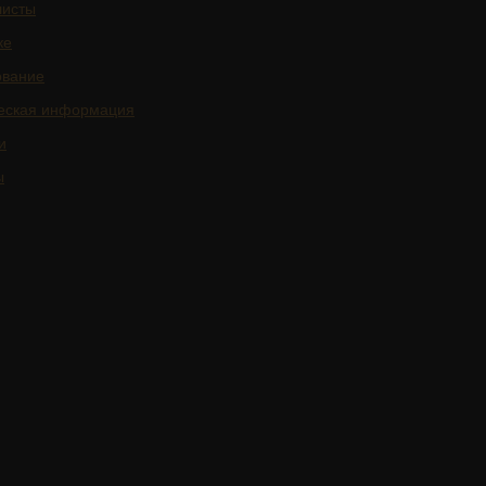
листы
ке
ование
еская информация
и
ы