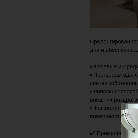
Пролонгированное
дня и обеспечивае
Ключевые ингред
▪️ Про-церамиды:
синтез собственн
▪️ Липоскин: спос
внешних раздражи
▪️ Фосфолипиды: 
поверхности кожи
✔️ Применение: н