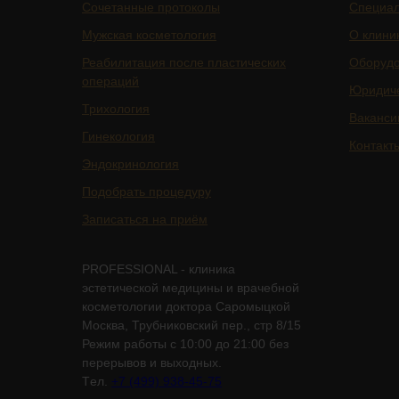
Сочетанные протоколы
Специа
Мужская косметология
О клини
Реабилитация после пластических
Оборуд
операций
Юридич
Трихология
Ваканси
Гинекология
Контакт
Эндокринология
Подобрать процедуру
Записаться на приём
PROFESSIONAL - клиника
эстетической медицины и врачебной
косметологии доктора Саромыцкой
Москва, Трубниковский пер., стр 8/15
Режим работы с 10:00 до 21:00 без
перерывов и выходных.
Tел.
+7 (499) 938-45-75