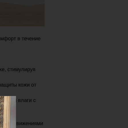
омфорт в течение
же, стимулируя
защиты кожи от
потери влаги с
ажными движениями