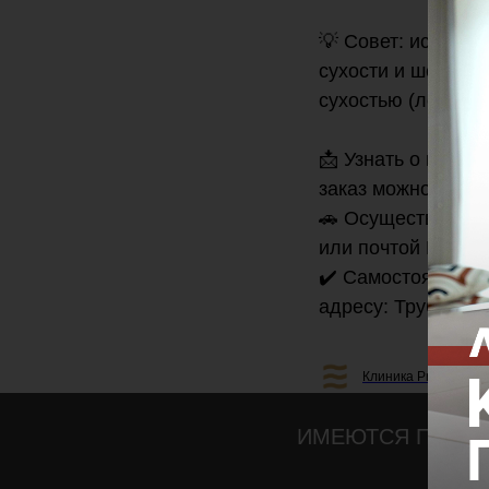
💡 Совет: исполь
сухости и шелуше
сухостью (локти, п
📩 Узнать о налич
заказ можно по т
🚗 Осуществляем д
или почтой Росси
✔️ Самостоятельн
адресу: Трубников
Клиника Professiona
ИМЕЮТСЯ ПРОТИ