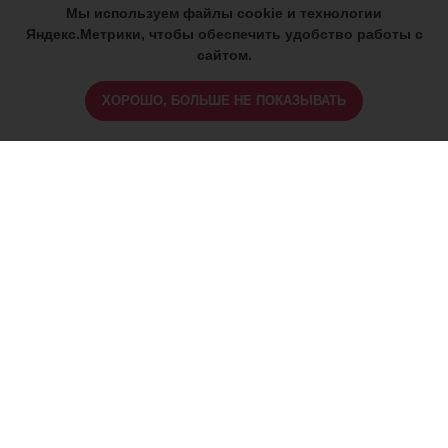
Мы используем файлы cookie и технологии
Яндекс.Метрики, чтобы обеспечить удобство работы с
сайтом.
ХОРОШО, БОЛЬШЕ НЕ ПОКАЗЫВАТЬ
ИМЕЮТСЯ ПРОТИВОПОКАЗАНИЯ,
ПРОКОНСУЛЬТИРУЙТЕСЬ СО
СПЕЦИАЛИСТОМ
18+
Найти