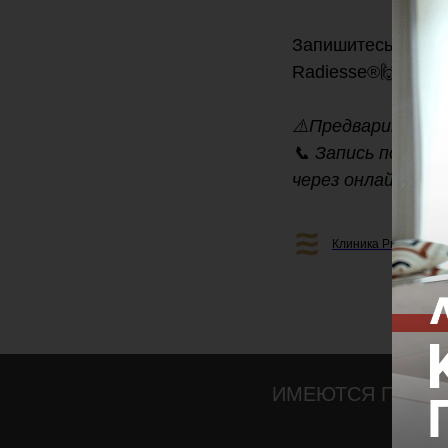
Запишитесь на ко
Radiesse®🙌
⚠️Предварительн
📞 Запись по тел
через онлайн-ко
Клиника Professiona
ИМЕЮТСЯ ПРОТИ