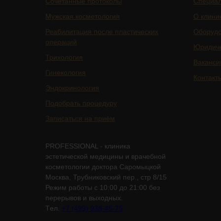
Сочетанные протоколы
Специа
Мужская косметология
О клини
Реабилитация после пластических
Оборуд
операций
Юридич
Трихология
Ваканси
Гинекология
Контакт
Эндокринология
Подобрать процедуру
Записаться на приём
PROFESSIONAL - клиника
эстетической медицины и врачебной
косметологии доктора Саромыцкой
Москва, Трубниковский пер., стр 8/15
Режим работы с 10:00 до 21:00 без
перерывов и выходных.
Tел.
+7 (499) 938-45-75