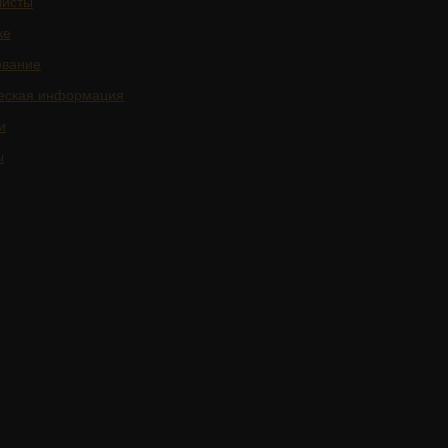
листы
ке
ование
еская информация
и
ы