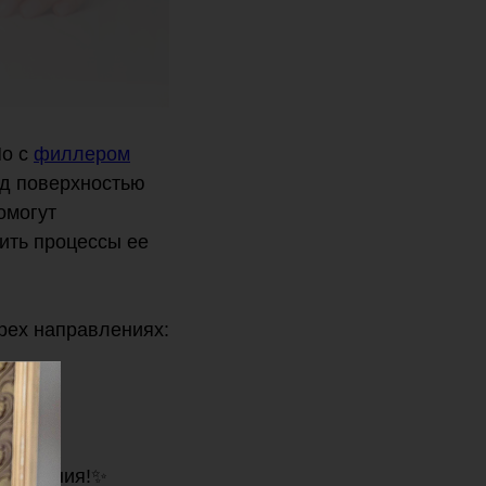
Но с
филлером
од поверхностью
омогут
тить процессы ее
трех направлениях:
бновления!✨