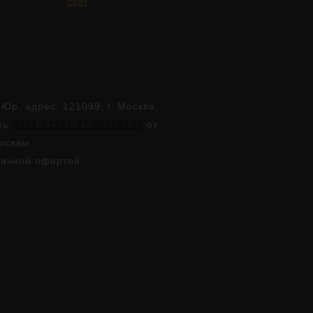
сайт
. адрес: 121099, г. Москва,
сть
Л041-01137-77/00358726
от
Москвы
личной офертой.