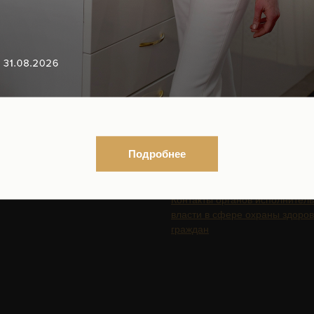
18+
ГАЦИЯ ПО САЙТУ
ЮРИДИЧЕСКАЯ
ИНФОРМАЦИЯ
Подробнее
Организационные документы
Нормативно-правовые докуме
ться на рассылку новостей
Контакты органов исполнител
власти в сфере охраны здоро
граждан