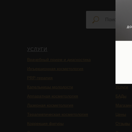
УСЛУГИ
НАВИ
Врачебный прием и диагностика
Главная
Инъекционная косметология
Блог
PRP-терапия
Подписа
Капельницы молодости
Услуги
Аппаратная косметология
БАДы
Лазерная косметология
Магазин
Терапевтическая косметология
Цены
Коррекция фигуры
Отзывы