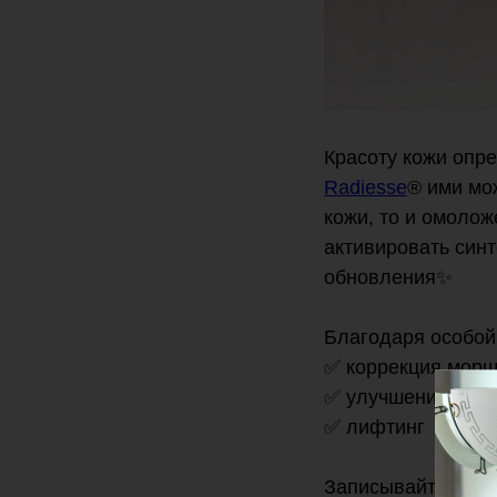
Красоту кожи опр
Radiesse
® ими мо
кожи, то и омолож
активировать синт
обновления✨
Благодаря особой 
✅ коррекция мор
✅ улучшение каче
✅ лифтинг
Записывайтесь на