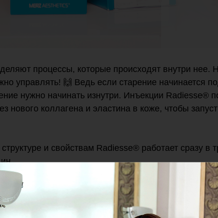
еделяют процессы, которые происходят внутри нее. 
жно управлять! 🙌 Ведь если старение начинается п
ение нужно начинать изнутри. Инъекции Radiesse® п
ез нового коллагена и эластина в коже, чтобы запус
структуре и свойствам Radiesse® работает сразу в 
щин
ства кожи
 процедуру в нашу клинику и подарите себе сезон о