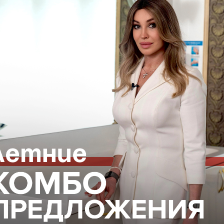
нсультацию, и мы составим для вас индивидуальную 
о необходима консультация специалиста
ефону, указанному на
нашем сайте
или отправив зая
нсультанта
l-Москва
ВОПОКАЗАНИЯ, ПРОКОНСУЛЬТИРУЙТЕСЬ С