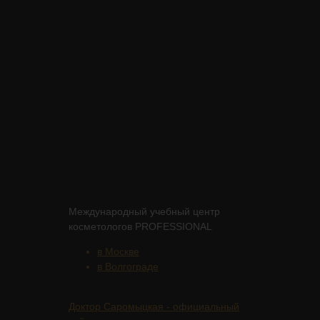
Международный учебный центр
косметологов PROFESSIONAL
в Москве
в Волгограде
Доктор Саромыцкая - официальный