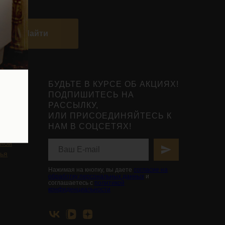
Найти
БУДЬТЕ В КУРСЕ ОБ АКЦИЯХ!
ПОДПИШИТЕСЬ НА
РАССЫЛКУ,
ИЛИ ПРИСОЕДИНЯЙТЕСЬ К
НАМ В СОЦСЕТЯХ!
нты
ьной
вья
Нажимая на кнопку, вы даете
согласие на
обработку персональных данных
и
соглашаетесь с
политикой
конфиденциальности