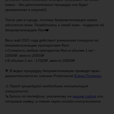
сама» - без дополнительных процедур она будет
увлажненная и упругая!)
Тепло уже в городе, поэтому биоревитализация нужна
абсолютно всем. Позаботьтесь о своей коже - подарите ей
биоревитализацию Revi❤️
⠀
Весь май 2021 года действует уникальная спеццена на
биоревитализацию препаратами Revi.
▪️ Стоимость любым препаратом Revi в объеме 1 мл -
10000₽, вместо 20000₽
▪️ В объеме 2 мл - 17000₽, вместо 29000₽
⠀
🌟 В видео процедуру биоревитализации проводит врач-
дерматокосметолог клиники Professional
Елена Путренко
⚠️ Перед процедурой необходима консультация
специалиста
📞Запись по телефону, указанному на
нашем сайте
или
отправив заявку, а также через онлайн-консультанта