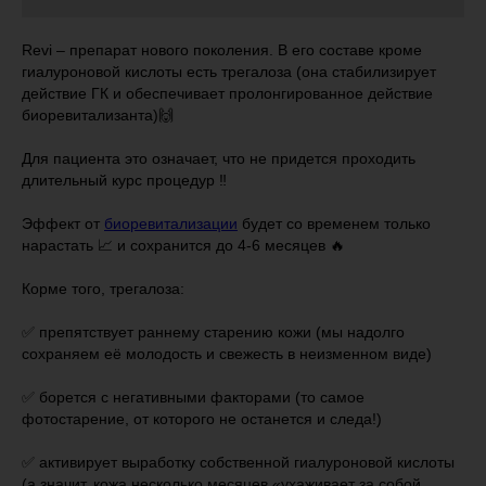
Revi – препарат нового поколения. В его составе кроме
гиалуроновой кислоты есть трегалоза (она стабилизирует
действие ГК и обеспечивает пролонгированное действие
биоревитализанта)🙌
Для пациента это означает, что не придется проходить
длительный курс процедур ‼️
Эффект от
биоревитализации
будет со временем только
нарастать 📈 и сохранится до 4-6 месяцев 🔥
⠀
Корме того, трегалоза:
⠀
✅ препятствует раннему старению кожи (мы надолго
сохраняем её молодость и свежесть в неизменном виде)
⠀
✅ борется с негативными факторами (то самое
фотостарение, от которого не останется и следа!)
⠀
✅ активирует выработку собственной гиалуроновой кислоты
(а значит, кожа несколько месяцев «ухаживает за собой