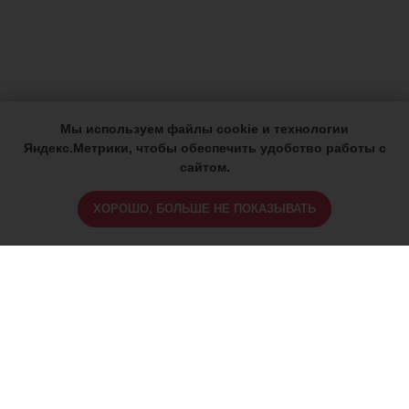
Мы используем файлы cookie и технологии
Яндекс.Метрики, чтобы обеспечить удобство работы с
сайтом.
ХОРОШО, БОЛЬШЕ НЕ ПОКАЗЫВАТЬ
ИМЕЮТСЯ ПРОТИВОПОКАЗАНИЯ,
ПРОКОНСУЛЬТИРУЙТЕСЬ СО
СПЕЦИАЛИСТОМ
18+