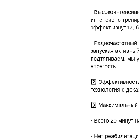
· Высокоинтенсив
интенсивно трени
эффект изнутри, 
· Радиочастотный 
запуская активный
подтягиваем, мы 
упругость.
2️⃣ Эффективност
технология с дока
3️⃣ Максимальный
· Всего 20 минут н
· Нет реабилитац