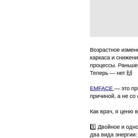
Возрастное измен
каркаса и снижени
процессы. Раньше
Теперь — нет 🙌
EMFACE
— это пр
причиной, а не со
Как врач, я ценю 
1️⃣ Двойное и одн
два вида энергии: