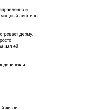
аправленно и
т мощный лифтинг-
огревает дерму,
просто
ращая ей
медицинская
ей жизни.