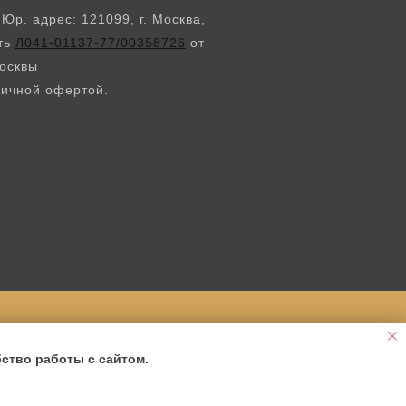
. адрес: 121099, г. Москва,
сть
Л041-01137-77/00358726
от
Москвы
личной офертой.
ство работы с сайтом.