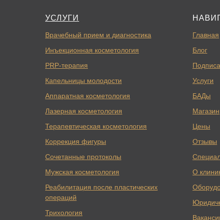
УСЛУГИ
НАВИ
Врачебный прием и диагностика
Главная
Инъекционная косметология
Блог
PRP-терапия
Подписа
Капельницы молодости
Услуги
Аппаратная косметология
БАДы
Лазерная косметология
Магазин
Терапевтическая косметология
Цены
Коррекция фигуры
Отзывы
Сочетанные протоколы
Специа
Мужская косметология
О клини
Реабилитация после пластических
Оборуд
операций
Юридич
Трихология
Ваканси