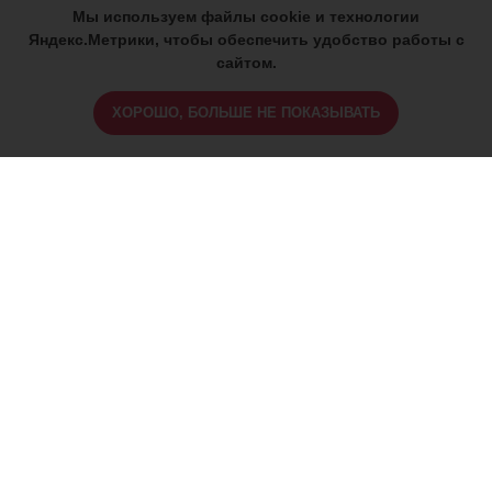
Мы используем файлы cookie и технологии
Яндекс.Метрики, чтобы обеспечить удобство работы с
сайтом.
ХОРОШО, БОЛЬШЕ НЕ ПОКАЗЫВАТЬ
ИМЕЮТСЯ ПРОТИВОПОКАЗАНИЯ,
ПРОКОНСУЛЬТИРУЙТЕСЬ СО
СПЕЦИАЛИСТОМ
18+
Найти