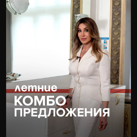
Подписаться на рассылку
PRP-терапия
новостей
Капельницы молодости
Услуги
Аппаратная косметология
БАДы
Лазерная косметология
Магазин
Терапевтическая
Цены
косметология
Отзывы
Коррекция фигуры
Специалисты
Сочетанные протоколы
О клинике
Мужская косметология
Оборудование
Реабилитация после
Юридическая информация
пластических операций
Вакансии
Трихология
Контакты
Гинекология
Эндокринология
Подобрать процедуру