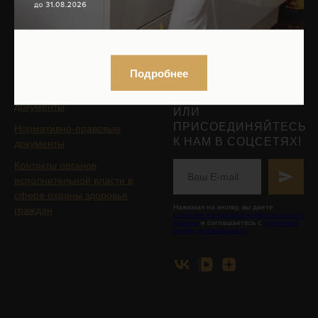
Записаться на приём
ЮРИДИЧЕСКАЯ
БУДЬТЕ В КУРСЕ ОБ
ИНФОРМАЦИЯ
АКЦИЯХ!
Подробнее
ПОДПИШИТЕСЬ НА
Организационные
РАССЫЛКУ,
документы
ИЛИ
ПРИСОЕДИНЯЙТЕСЬ
Нормативно-правовые
К НАМ В СОЦСЕТЯХ!
документы
Контакты органов
исполнительной власти в
сфере охраны здоровья
Нажимая на кнопку, вы даете
граждан
согласие на обработку персональных
данных
и соглашаетесь с
политикой
конфиденциальности