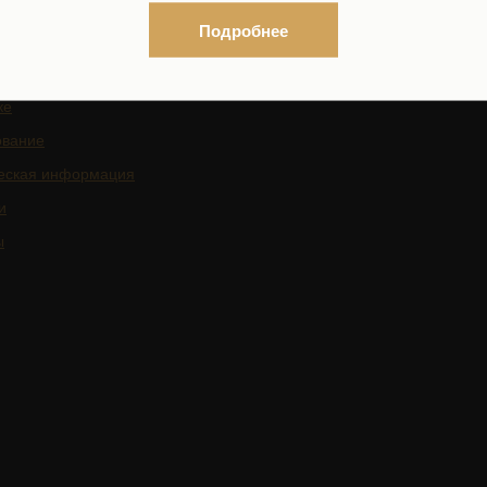
Подробнее
листы
ке
ование
еская информация
и
ы