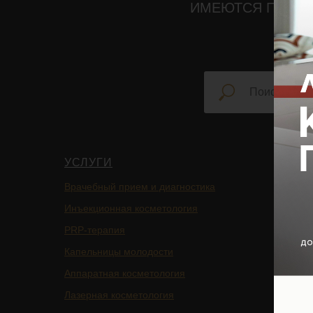
ИМЕЮТСЯ ПРОТИ
УСЛУГИ
НАВИ
Врачебный прием и диагностика
Главная
Инъекционная косметология
Блог
PRP-терапия
Подписа
Капельницы молодости
Услуги
Аппаратная косметология
БАДы
Лазерная косметология
Магазин