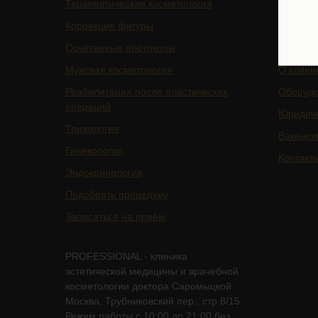
Терапевтическая косметология
Цены
Коррекция фигуры
Отзывы
Сочетанные протоколы
Специа
Мужская косметология
О клини
Реабилитация после пластических
Оборуд
операций
Юридич
Трихология
Ваканси
Гинекология
Контакт
Эндокринология
Подобрать процедуру
Записаться на приём
PROFESSIONAL - клиника
эстетической медицины и врачебной
косметологии доктора Саромыцкой
Москва, Трубниковский пер., стр 8/15
Режим работы с 10:00 до 21:00 без