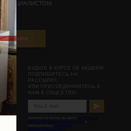
О СПЕЦИАЛИСТОМ
Найти
БУДЬТЕ В КУРСЕ ОБ АКЦИЯХ!
ПОДПИШИТЕСЬ НА
РАССЫЛКУ,
ИЛИ ПРИСОЕДИНЯЙТЕСЬ К
НАМ В СОЦСЕТЯХ!
нты
ьной
вья
Нажимая на кнопку, вы даете
согласие на
обработку персональных данных
и
соглашаетесь с
политикой
конфиденциальности