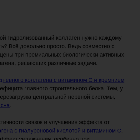
евой гидролизованный коллаген нужно каждому
ть? Всё довольно просто. Ведь совместно с
пущены три премиальных биологически активных
агена, решающих различные задачи.
дневного коллагена с витамином C и кремнием
ефицита главного строительного белка. Тем, у
ерезагрузка центральной нервной системы,
 сна
.
тичности связок и улучшения эффекта от
агена с гиалуроновой кислотой и витамином С
.
эффект увлажнения, особенно при