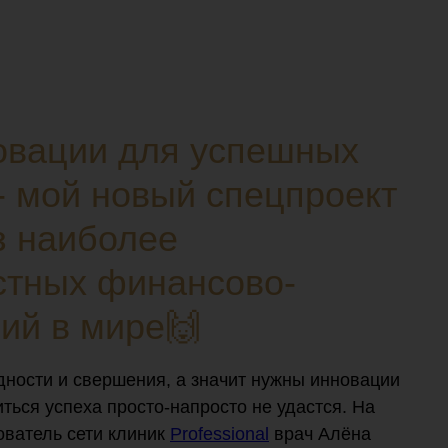
новации для успешных
- мой новый спецпроект
з наиболее
стных финансово-
ий в мире🙌
дности и свершения, а значит нужны инновации
иться успеха просто-напросто не удастся. На
ователь сети клиник
Professional
врач Алёна