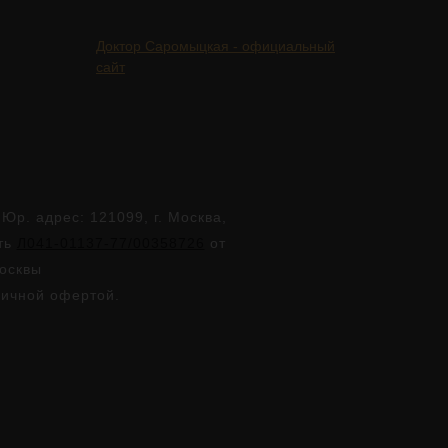
Доктор Саромыцкая - официальный
сайт
. адрес: 121099, г. Москва,
сть
Л041-01137-77/00358726
от
Москвы
личной офертой.