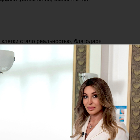
 клетки стало реальностью, благодаря
Lift.
составе, средство называют истинным
ягко и натурально заполнить морщины и
ть приятную упругость мягких тканей. Причём
 доказано исследованиями.»