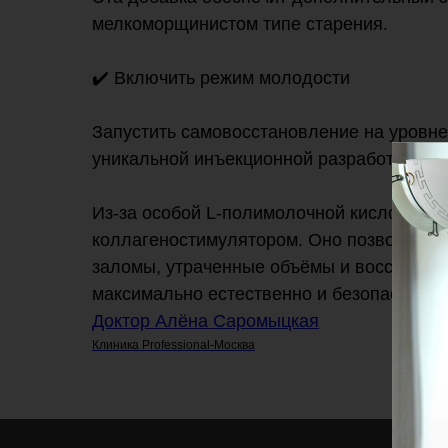
мелкоморщинистом типе старения.
✔️ Включить режим молодости
Запустить самовосстановление на уровне
уникальной инъекционной разработке L (+) 
Из-за особой L-полимолочной кислоты в 
коллагеностимулятором. Оно позволяет м
заломы, утраченные объёмы и восстанови
максимально естественно и безопасно —
Доктор Алёна Саромыцкая
Клиника Professional-Москва