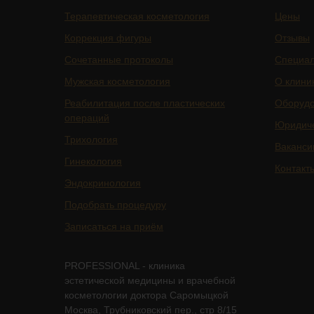
Терапевтическая косметология
Цены
Коррекция фигуры
Отзывы
Сочетанные протоколы
Специа
Мужская косметология
О клини
Реабилитация после пластических
Оборуд
операций
Юридич
Трихология
Ваканси
Гинекология
Контакт
Эндокринология
Подобрать процедуру
Записаться на приём
PROFESSIONAL - клиника
эстетической медицины и врачебной
косметологии доктора Саромыцкой
Москва, Трубниковский пер., стр 8/15