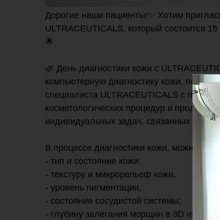
Дорогие наши пациенты!✨ Хотим пригласи
ULTRACEUTICALS, который состоится 15 о
🌟
🌿 День диагностики кожи с ULTRACEUTIC
компьютерную диагностику кожи, получи
специалиста ULTRACEUTICALS с послед
косметологических процедур и продукци
индивидуальных задач, связанных с сост
В процессе диагностики кожи, можно буде
- тип и состояние кожи,
- текстуру и микрорельеф кожи,
- уровень пигментации,
- состояние сосудистой системы;
- глубину залегания морщин в 3D изобра