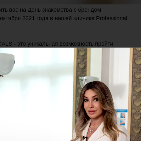
ть вас на День знакомства с брендом
ктября 2021 года в нашей клинике Professional
ALS - это уникальная возможность пройти
ть консультацию сертифицированного
ующим подбором наиболее эффективных
и в домашний уход для решения
оянием кожи лица
т определить:
жении.