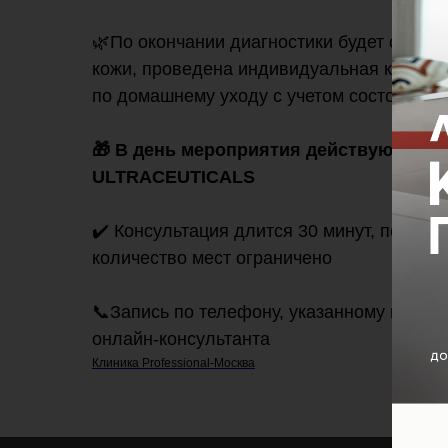
🌿По окончании диагностики будет сост
кожи, проведена индивидуальная консуль
по домашнему уходу с учетом состояния В
⠀
🎁 В день мероприятия действуют скид
ULTRACEUTICALS
✔️ Консультация длится 30 минут, поэтом
количество мест ограничено
📞Запись по телефону, указанному на
наш
онлайн-консультанта
Клиника Professional-Москва