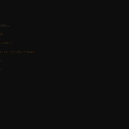
листы
ке
ование
еская информация
и
ы