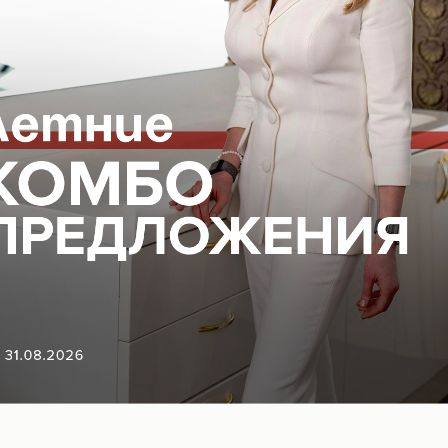
авлен персональный комплексный фотоанализ
тация врача –косметолога, даны рекомендации
ашей кожи и результатов диагностики.
ки до 20% на всю косметику
у необходимо записываться заранее,
ем сайте
или отправив заявку, а также через