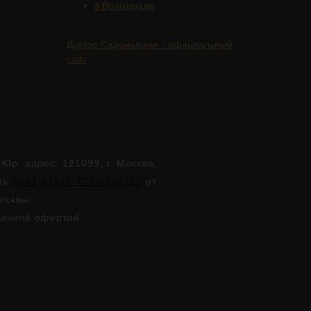
в Волгограде
Доктор Саромыцкая - официальный
сайт
. адрес: 121099, г. Москва,
сть
Л041-01137-77/00358726
от
Москвы
личной офертой.