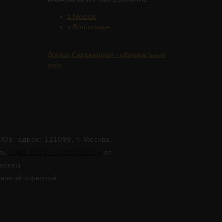
в Москве
в Волгограде
Доктор Саромыцкая - официальный
сайт
. адрес: 121099, г. Москва,
сть
Л041-01137-77/00358726
от
Москвы
личной офертой.