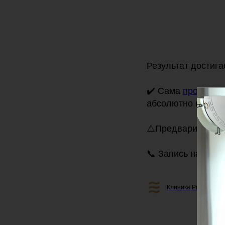
Результат достига
✔️ Сама
процедур
абсолютно комфор
⚠️Предварительно
📞 Запись на приё
Клиника Professiona