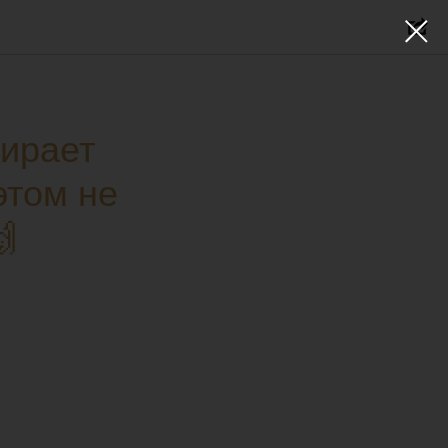
тирает
этом не
