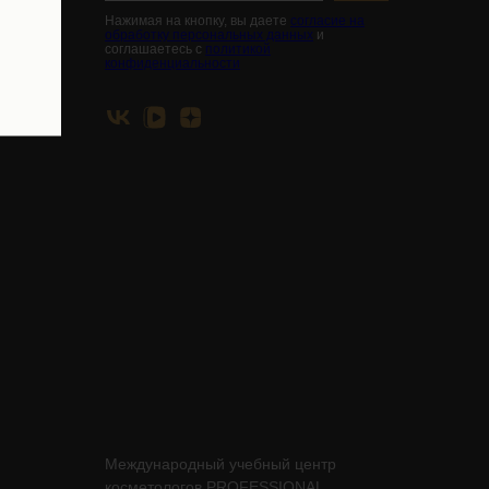
Нажимая на кнопку, вы даете
согласие на
обработку персональных данных
и
соглашаетесь с
политикой
конфиденциальности
Международный учебный центр
косметологов PROFESSIONAL