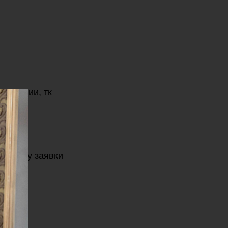
нестезии, тк
 форму заявки