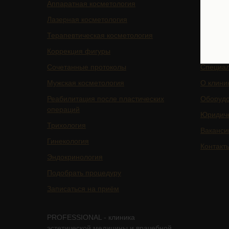
Аппаратная косметология
БАДы
Лазерная косметология
Магазин
Терапевтическая косметология
Цены
Коррекция фигуры
Отзывы
Сочетанные протоколы
Специа
Мужская косметология
О клини
Реабилитация после пластических
Оборуд
операций
Юридич
Трихология
Ваканси
Гинекология
Контакт
Эндокринология
Подобрать процедуру
Записаться на приём
PROFESSIONAL - клиника
эстетической медицины и врачебной