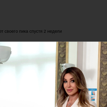
ет своего пика спустя 2 недели
а
по времени занимает 10-15 минут, проводится без а
тна и безболезненна⠀
 необходима консультация специалиста
м по телефону, указанному на
нашем сайте
или через
l-Москва