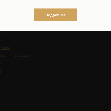
граждан
Подробнее
листы
ке
ование
еская информация
и
ы