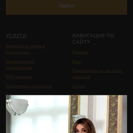
Найти
УСЛУГИ
НАВИГАЦИЯ ПО
САЙТУ
Врачебный прием и
диагностика
Главная
Инъекционная
Блог
косметология
Подписаться на рассылку
PRP-терапия
новостей
Капельницы молодости
Услуги
Аппаратная косметология
БАДы
Лазерная косметология
Магазин
Терапевтическая
Цены
косметология
Отзывы
Коррекция фигуры
Специалисты