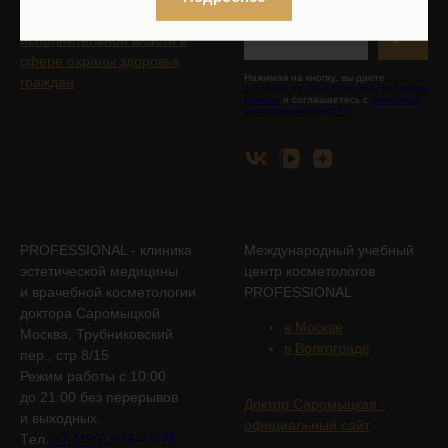
Контакты органов
исполнительной власти в
сфере охраны здоровья
Нажимая на кнопку, вы даете
граждан
согласие на обработку персональных
данных
и соглашаетесь с
политикой
конфиденциальности
PROFESSIONAL - клиника
Международный учебный
эстетической медицины
центр косметологов
и врачебной косметологии
PROFESSIONAL
доктора Саромыцкой
в Москве
Москва, Трубниковский
в Волгограде
пер., стр 8/15
Режим работы с 10:00
до 21:00 без перерывов
Доктор Саромыцкая -
и выходных.
официальный сайт
Tел.
+7 (499) 938-45-75