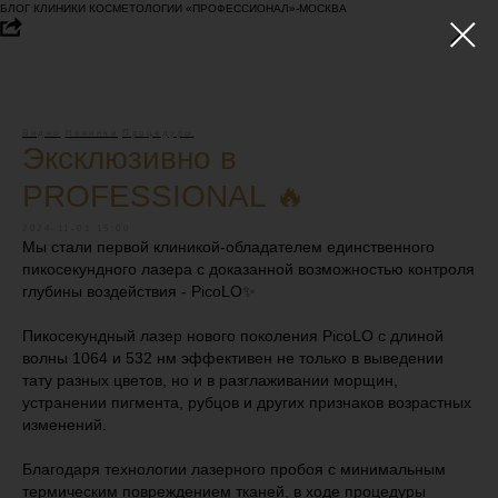
БЛОГ КЛИНИКИ КОСМЕТОЛОГИИ «ПРОФЕССИОНАЛ»-МОСКВА
Видео
Новинки
Процедуры
Эксклюзивно в
PROFESSIONAL 🔥
2024-11-01 15:00
Мы стали первой клиникой-обладателем единственного
пикосекундного лазера с доказанной возможностью контроля
глубины воздействия - PicoLO✨
Пикосекундный лазер нового поколения PicoLO с длиной
волны 1064 и 532 нм эффективен не только в выведении
тату разных цветов, но и в разглаживании морщин,
устранении пигмента, рубцов и других признаков возрастных
изменений.
Благодаря технологии лазерного пробоя с минимальным
термическим повреждением тканей, в ходе процедуры