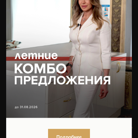
Сочетанные протоколы
О клинике
Мужская косметология
Оборудование
Реабилитация после
Юридическая информация
пластических операций
Вакансии
Трихология
Контакты
Гинекология
Эндокринология
Подобрать процедуру
Записаться на приём
ЮРИДИЧЕСКАЯ
БУДЬТЕ В КУРСЕ ОБ
ИНФОРМАЦИЯ
АКЦИЯХ!
ПОДПИШИТЕСЬ НА
Организационные
РАССЫЛКУ,
документы
ИЛИ
ПРИСОЕДИНЯЙТЕСЬ
Нормативно-правовые
К НАМ В СОЦСЕТЯХ!
документы
Подробнее