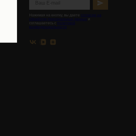
вья
Нажимая на кнопку, вы даете
согласие на
обработку персональных данных
и
соглашаетесь с
политикой
конфиденциальности