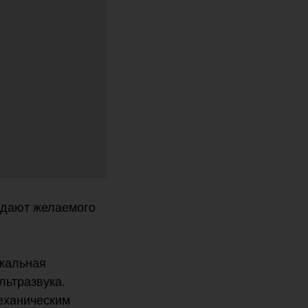
е дают желаемого
икальная
льтразвука.
механическим