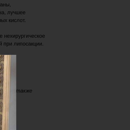
раны,
на, лучшее
ых кислот.
е нехирургическое
 при липосакции.
нтов с
вку, а также