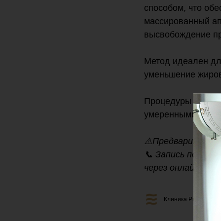
способом, что обе
массированный ап
высвобождение пр
Метод идеален дл
уменьшение жиров
Процедуры помогут
умеренными жиров
⚠️Предварительн
📞 Запись по тел
через онлайн-ко
Клиника Professiona