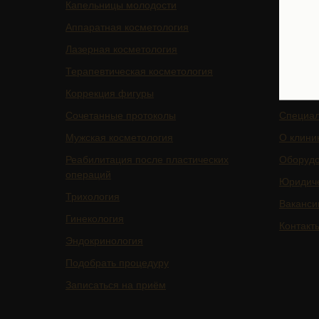
Капельницы молодости
Услуги
Аппаратная косметология
БАДы
Лазерная косметология
Магазин
Терапевтическая косметология
Цены
Коррекция фигуры
Отзывы
Сочетанные протоколы
Специа
Мужская косметология
О клини
Реабилитация после пластических
Оборуд
операций
Юридич
Трихология
Ваканси
Гинекология
Контакт
Эндокринология
Подобрать процедуру
Записаться на приём