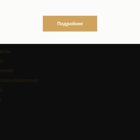
власти в сфере охраны здоро
граждан
Подробнее
листы
ке
ование
еская информация
и
ы