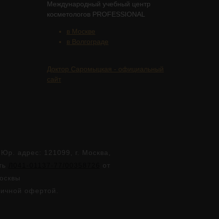
Международный учебный центр
косметологов PROFESSIONAL
в Москве
в Волгограде
Доктор Саромыцкая - официальный
сайт
. адрес: 121099, г. Москва,
сть
Л041-01137-77/00358726
от
Москвы
личной офертой.