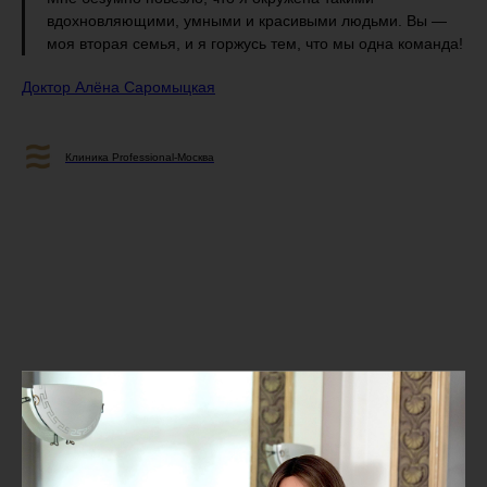
вдохновляющими, умными и красивыми людьми. Вы —
моя вторая семья, и я горжусь тем, что мы одна команда!
Доктор Алёна Саромыцкая
Клиника Professional-Москва