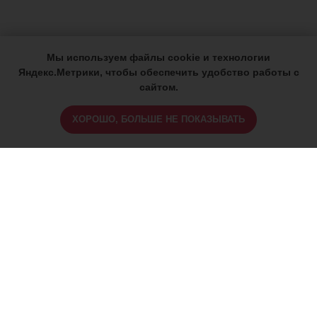
Мы используем файлы cookie и технологии
Яндекс.Метрики, чтобы обеспечить удобство работы с
сайтом.
ХОРОШО, БОЛЬШЕ НЕ ПОКАЗЫВАТЬ
ИМЕЮТСЯ ПРОТИВОПОКАЗАНИЯ,
ПРОКОНСУЛЬТИРУЙТЕСЬ СО
СПЕЦИАЛИСТОМ
18+