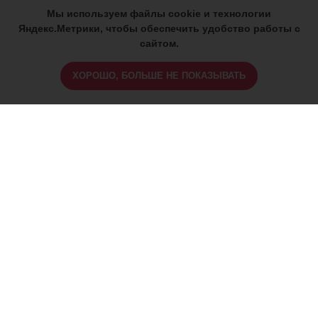
Мы используем файлы cookie и технологии
Яндекс.Метрики, чтобы обеспечить удобство работы с
сайтом.
ХОРОШО, БОЛЬШЕ НЕ ПОКАЗЫВАТЬ
ИМЕЮТСЯ ПРОТИВОПОКАЗАНИЯ,
ПРОКОНСУЛЬТИРУЙТЕСЬ СО
СПЕЦИАЛИСТОМ
18+
Найти