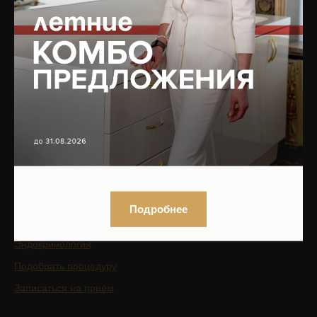
Аппаратная косметология
БАДы
Лазерная косметология
Магазин
Терапевтическая
Цены
косметология
Отзывы
Коррекция фигуры
Специалисты
Сочетанные протоколы
О клинике
Мужская косметология
Оборудование
Реабилитация после
Юридическая информация
пластических операций
Вакансии
Трихология
Подробнее
Контакты
Гинекология
Эндокринология
Подобрать процедуру
Записаться на приём