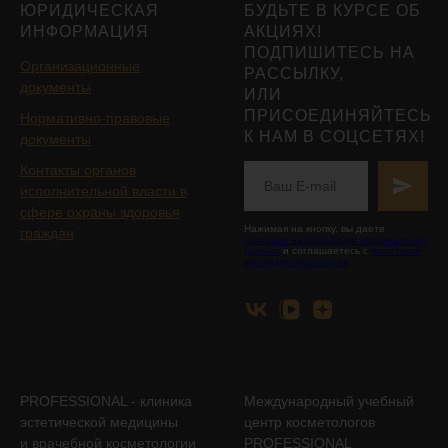
ЮРИДИЧЕСКАЯ
БУДЬТЕ В КУРСЕ ОБ
ИНФОРМАЦИЯ
АКЦИЯХ!
ПОДПИШИТЕСЬ НА
Организационные
РАССЫЛКУ,
документы
ИЛИ
ПРИСОЕДИНЯЙТЕСЬ
Нормативно-правовые
К НАМ В СОЦСЕТЯХ!
документы
Контакты органов
исполнительной власти в
сфере охраны здоровья
Нажимая на кнопку, вы даете
граждан
согласие на обработку персональных
данных
и соглашаетесь с
политикой
конфиденциальности
PROFESSIONAL - клиника
Международный учебный
эстетической медицины
центр косметологов
и врачебной косметологии
PROFESSIONAL