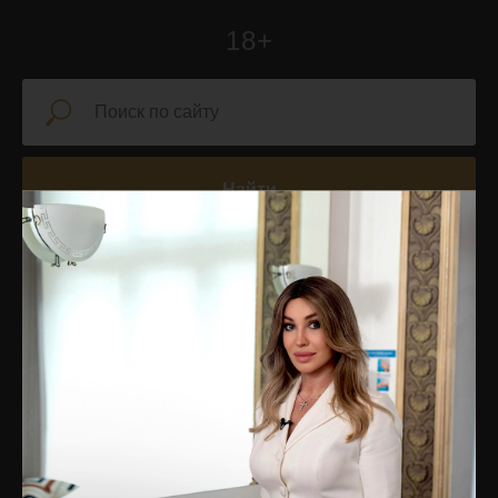
18+
Найти
УСЛУГИ
НАВИГАЦИЯ ПО
САЙТУ
Врачебный прием и
диагностика
Главная
Инъекционная
Блог
косметология
Подписаться на рассылку
PRP-терапия
новостей
Капельницы молодости
Услуги