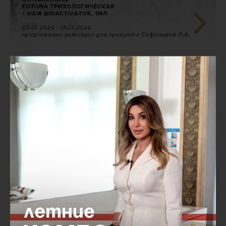
•
FOTONA трихологическая + Hair Bioactivator 1 мл
по
спеццене - 16.500₽, вместо 18.500₽