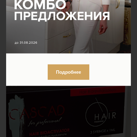
•
FOTONA трихологическая + биоревитализация Plinest Fast 2
мл
по спеццене - 28.500₽, вместо 32.000₽
Подробнее