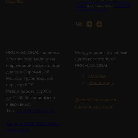
граждан
согласие на обработку персональных
данных
и соглашаетесь с
политикой
конфиденциальности
PROFESSIONAL - клиника
Международный учебный
эстетической медицины
центр косметологов
и врачебной косметологии
PROFESSIONAL
доктора Саромыцкой
в Москве
Москва, Трубниковский
в Волгограде
пер., стр 8/15
Режим работы с 10:00
до 21:00 без перерывов
Доктор Саромыцкая -
и выходных.
официальный сайт
Tел.
+7 (499) 938-45-75
Клиника PROFESSIONAL в
Волгограде