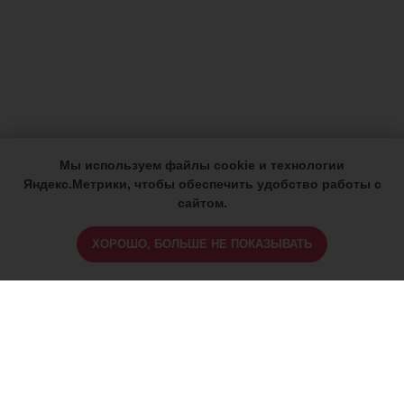
Мы используем файлы cookie и технологии
Яндекс.Метрики, чтобы обеспечить удобство работы с
сайтом.
ХОРОШО, БОЛЬШЕ НЕ ПОКАЗЫВАТЬ
ИМЕЮТСЯ ПРОТИВОПОКАЗАНИЯ,
ПРОКОНСУЛЬТИРУЙТЕСЬ СО
СПЕЦИАЛИСТОМ