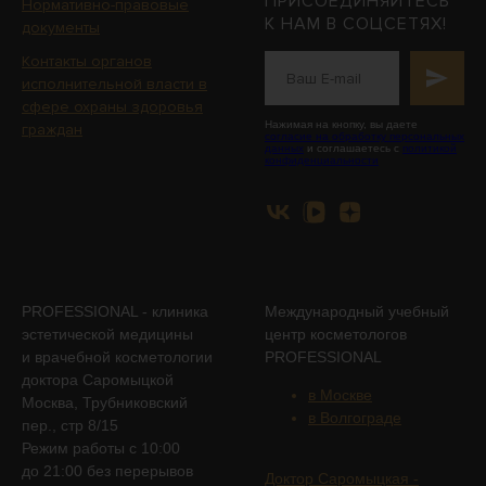
ПРИСОЕДИНЯЙТЕСЬ
Нормативно-правовые
К НАМ В СОЦСЕТЯХ!
документы
Контакты органов
исполнительной власти в
сфере охраны здоровья
Нажимая на кнопку, вы даете
граждан
согласие на обработку персональных
данных
и соглашаетесь с
политикой
конфиденциальности
PROFESSIONAL - клиника
Международный учебный
эстетической медицины
центр косметологов
и врачебной косметологии
PROFESSIONAL
доктора Саромыцкой
в Москве
Москва, Трубниковский
в Волгограде
пер., стр 8/15
Режим работы с 10:00
до 21:00 без перерывов
Доктор Саромыцкая -