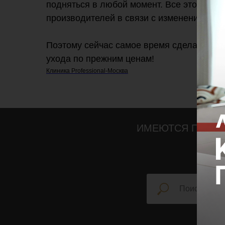
подняться в любой момент. Все это связ
производителей в связи с изменением ку
Поэтому сейчас самое время сделать
про
ухода по прежним ценам!
Клиника Professional-Москва
ИМЕЮТСЯ ПРОТИ