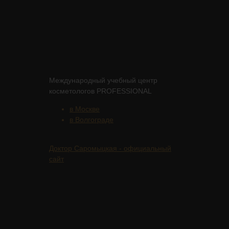
Международный учебный центр
косметологов PROFESSIONAL
в Москве
в Волгограде
Доктор Саромыцкая - официальный
сайт