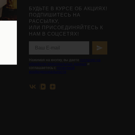
БУДЬТЕ В КУРСЕ ОБ АКЦИЯХ!
ПОДПИШИТЕСЬ НА
РАССЫЛКУ,
ИЛИ ПРИСОЕДИНЯЙТЕСЬ К
НАМ В СОЦСЕТЯХ!
нты
ьной
вья
Нажимая на кнопку, вы даете
согласие на
обработку персональных данных
и
соглашаетесь с
политикой
конфиденциальности