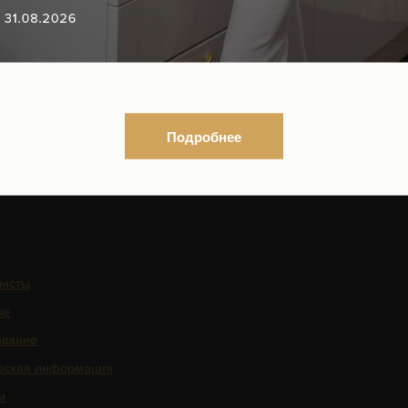
ГАЦИЯ ПО САЙТУ
ЮРИДИЧЕСКАЯ
ИНФОРМАЦИЯ
Организационные документы
Нормативно-правовые докуме
ться на рассылку новостей
Контакты органов исполнител
Подробнее
власти в сфере охраны здоро
граждан
листы
ке
ование
еская информация
и