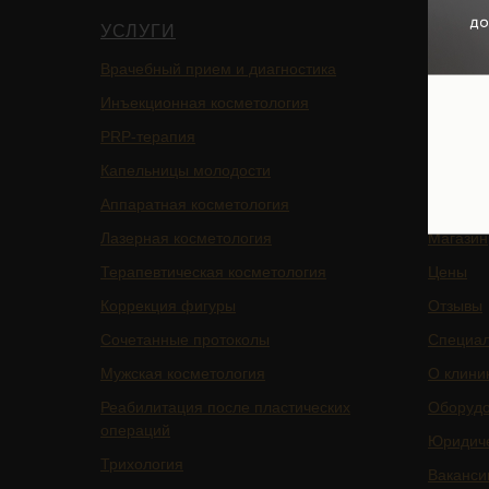
УСЛУГИ
НАВИ
Врачебный прием и диагностика
Главная
Инъекционная косметология
Блог
PRP-терапия
Подписа
Капельницы молодости
Услуги
Аппаратная косметология
БАДы
Лазерная косметология
Магазин
Терапевтическая косметология
Цены
Коррекция фигуры
Отзывы
Сочетанные протоколы
Специа
Мужская косметология
О клини
Реабилитация после пластических
Оборуд
операций
Юридич
Трихология
Ваканси