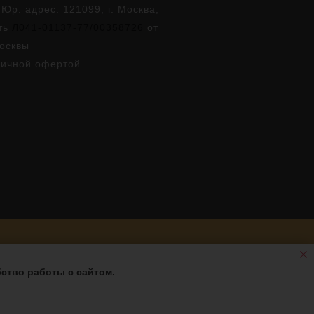
. адрес: 121099, г. Москва,
сть
Л041-01137-77/00358726
от
Москвы
личной офертой.
ство работы с сайтом.