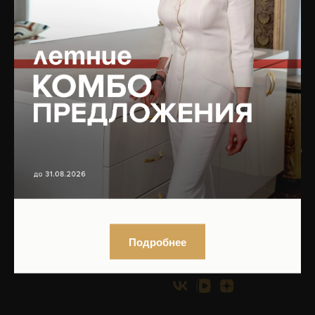
Подобрать процедуру
Записаться на приём
ЮРИДИЧЕСКАЯ
БУДЬТЕ В КУРСЕ ОБ
ИНФОРМАЦИЯ
АКЦИЯХ!
ПОДПИШИТЕСЬ НА
Организационные
РАССЫЛКУ,
документы
ИЛИ
ПРИСОЕДИНЯЙТЕСЬ
Нормативно-правовые
К НАМ В СОЦСЕТЯХ!
документы
Контакты органов
исполнительной власти в
сфере охраны здоровья
Нажимая на кнопку, вы даете
граждан
согласие на обработку персональных
Подробнее
данных
и соглашаетесь с
политикой
конфиденциальности