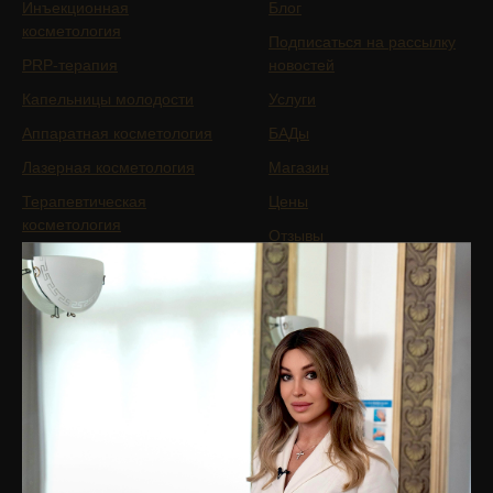
Инъекционная
Блог
косметология
Подписаться на рассылку
PRP-терапия
новостей
Капельницы молодости
Услуги
Аппаратная косметология
БАДы
Лазерная косметология
Магазин
Терапевтическая
Цены
косметология
Отзывы
Коррекция фигуры
Специалисты
Сочетанные протоколы
О клинике
Мужская косметология
Оборудование
Реабилитация после
Юридическая информация
пластических операций
Вакансии
Трихология
Контакты
Гинекология
Эндокринология