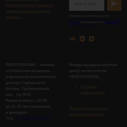
исполнительной власти в
сфере охраны здоровья
Нажимая на кнопку, вы даете
граждан
согласие на обработку персональных
данных
и соглашаетесь с
политикой
конфиденциальности
PROFESSIONAL - клиника
Международный учебный
эстетической медицины
центр косметологов
и врачебной косметологии
PROFESSIONAL
доктора Саромыцкой
в Москве
Москва, Трубниковский
в Волгограде
пер., стр 8/15
Режим работы с 10:00
до 21:00 без перерывов
Доктор Саромыцкая -
и выходных.
официальный сайт
Tел.
+7 (499) 938-45-75