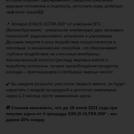
которая поможет одновременно сократить локальные
жировые отложения и подтянуть, уплотнить кожу, добиться
лифтинга тканей🙌
⠀
📌 Аппарат EXILIS ULTRA 360° от компании BTL
(Великобритания) - уникальная комбинация двух волновых
технологий: радиоволнового излучения и ультразвука.
Доставка энергии в зону воздействия осуществляется и
тепловым, и механическим способом, что обеспечивает
глубокое воздействие на клеточные мембраны,
массированный апоптоз (распад) жировых клеток и
выработку коллагена, лучшее высвобождение продуктов
распада – триглицеридов и свободных жирных кислот
⠀
✔️ Вы увидите результат уже после первого визита, он будет
нарастать с каждой процедурой и достигнет максимума
через 1-2 месяца после завершения курса.
⠀
🎁 Спешим напомнить, что до 18 июля 2021 года при
покупке курса от 4 процедур EXILIS ULTRA 360° - мы
дарим 20% скидку