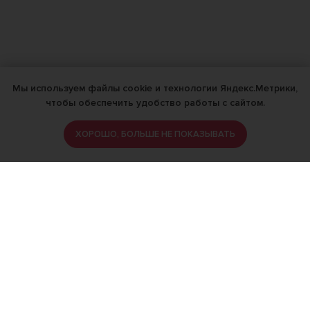
Мы используем файлы cookie и технологии Яндекс.Метрики,
чтобы обеспечить удобство работы с сайтом.
ХОРОШО, БОЛЬШЕ НЕ ПОКАЗЫВАТЬ
ИМЕЮТСЯ ПРОТИВОПОКАЗАНИЯ,
ПРОКОНСУЛЬТИРУЙТЕСЬ СО
СПЕЦИАЛИСТОМ
18+