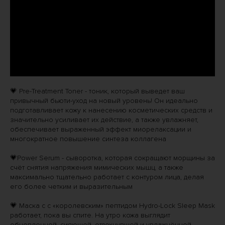
💗 Pre-Treatment Toner - тоник, который выведет ваш
привычный бьюти-уход на новый уровень! Он идеально
подготавливает кожу к нанесению косметических средств и
значительно усиливает их действие, а также увлажняет,
обеспечивает выраженный эффект миорелаксации и
многократное повышение синтеза коллагена
💗Power Serum - сыворотка, которая сокращают морщины за
счёт снятия напряжения мимических мышц, а также
максимально тщательно работает с контуром лица, делая
его более четким и выразительным
💗 Маска с с «королевским» пептидом Hydro-Lock Sleep Mask
работает, пока вы спите. На утро кожа выглядит
обновленной, сияющей, отдохнувшей и увлажнённой