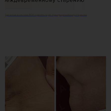
Трегалоза в составе REVI препятствует преждевременному старению