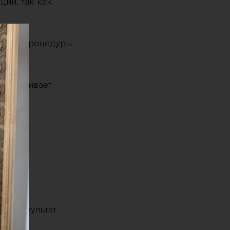
ции, так как
одить процедуры
обеспечивает
ле.
ный результат