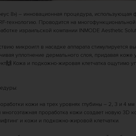
феус 8») – инновационная процедура, использующая
RF-технологию. Проводится на многофункциональной
аботке израильской компании INMODE Aesthetic Solut
твию микроигл в насадке аппарата стимулируется вы
ечивая уплотнение дермального слоя, придавая коже 
кт🙌 Кожа и подкожно-жировая клетчатка ощутимо уп
едуры:
работки кожи на трех уровнях глубины – 2, 3 и 4 мм 
ая многоэтажная проработка кожи создает новую 3D 
 лифтинг и кожи и подкожно-жировой клетчатки.