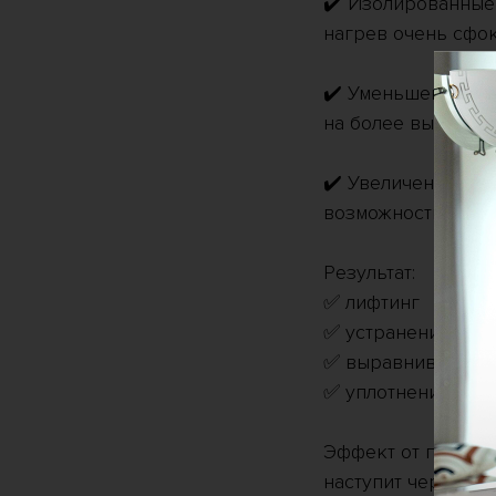
✔️ Изолированные 
нагрев очень сфо
✔️ Уменьшенный д
на более высоких 
✔️ Увеличенная гл
возможность работ
Результат:
✅ лифтинг
✅ устранение дряб
✅ выравнивание т
✅ уплотнение кож
Эффект от процеду
наступит через 2-3