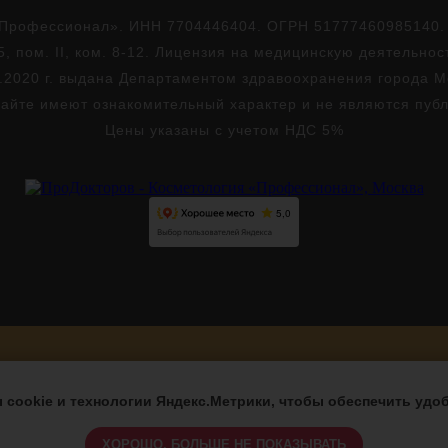
Профессионал». ИНН 7704446404. ОГРН 51777460985140. Юр
5, пом. II, ком. 8-12. Лицензия на медицинскую деятельно
.2020 г. выдана Департаментом здравоохранения города 
айте имеют ознакомительный характер и не являются пуб
Цены указаны с учетом НДС 5%
Версия для слабовидящих
cookie и технологии Яндекс.Метрики, чтобы обеспечить удоб
ХОРОШО, БОЛЬШЕ НЕ ПОКАЗЫВАТЬ