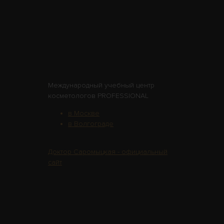
Международный учебный центр
косметологов PROFESSIONAL
в Москве
в Волгограде
Доктор Саромыцкая - официальный
сайт