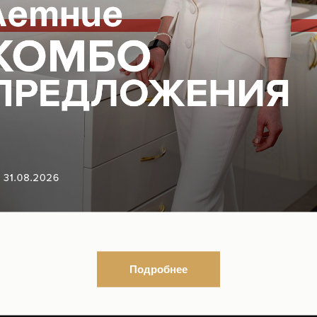
рс 1-3 процедуры
ой необходима консультация специалиста
фону, указанному на
нашем сайте
или отправив заявку
та
al-Москва
ВОПОКАЗАНИЯ, ПРОКОНСУЛЬТИРУЙТЕСЬ С
18+
Подробнее