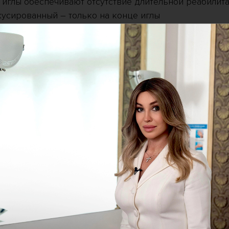
иглы обеспечивают отсутствие длительной реабилита
кусированный – только на конце иглы
иаметр игл дает возможность более комфортно пров
параметрах.
убина воздействия до 5 мм на лице, до 8 мм на теле, 
ы в подкожно-жировом слое, как на лице, так и на те
лости и птоза
екстуры кожи
и, повышение эластичности
ры наблюдается уже через 2-3 недели, а максималь
 месяца.