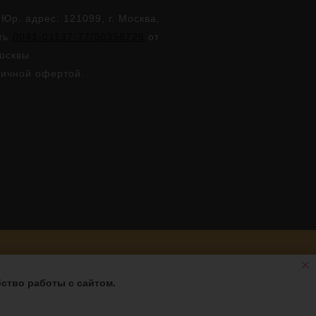
. адрес: 121099, г. Москва,
сть
Л041-01137-77/00358726
от
Москвы
личной офертой.
ство работы с сайтом.