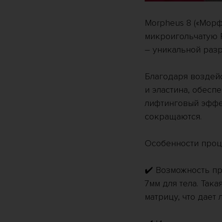
Morpheus 8 («Мор
микроигольчатую 
– уникальной разр
Благодаря воздейс
и эластина, обесп
лифтинговый эффе
сокращаются.
Особенности проц
✔️ Возможность про
7мм для тела. Так
матрицу, что дает