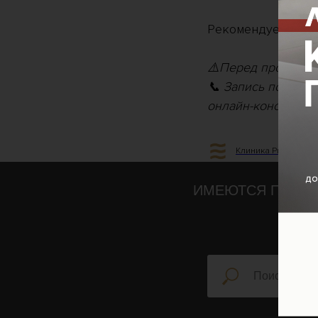
Рекомендуемый ку
⚠️Перед процедур
📞 Запись по теле
онлайн-консультан
Клиника Profession
ИМЕЮТСЯ ПРОТИ