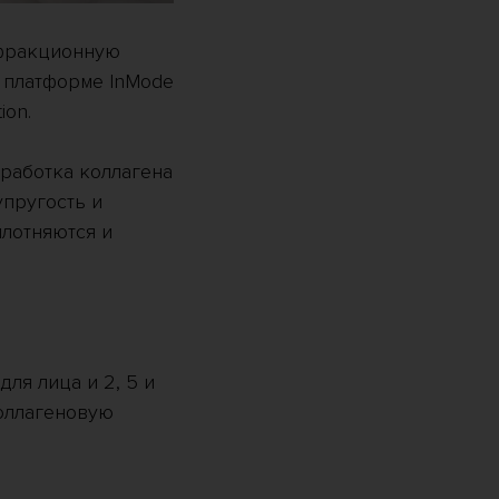
 фракционную
 платформе InMode
ion.
работка коллагена
упругость и
лотняются и
для лица и 2, 5 и
коллагеновую