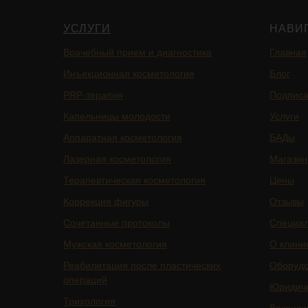
УСЛУГИ
НАВИ
Врачебный прием и диагностика
Главная
Инъекционная косметология
Блог
PRP-терапия
Подписа
Капельницы молодости
Услуги
Аппаратная косметология
БАДы
Лазерная косметология
Магазин
Терапевтическая косметология
Цены
Коррекция фигуры
Отзывы
Сочетанные протоколы
Специа
Мужская косметология
О клини
Реабилитация после пластических
Оборуд
операций
Юридич
Трихология