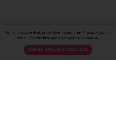
Мы используем файлы cookie и технологии Яндекс.Метрики,
чтобы обеспечить удобство работы с сайтом.
ХОРОШО, БОЛЬШЕ НЕ ПОКАЗЫВАТЬ
ИМЕЮТСЯ ПРОТИВОПОКАЗАНИЯ,
ПРОКОНСУЛЬТИРУЙТЕСЬ СО
СПЕЦИАЛИСТОМ
18+