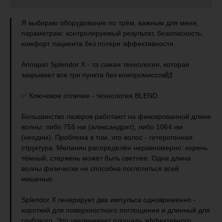
Я выбираю оборудование по трём, важным для меня,
параметрам: контролируемый результат, безопасность,
комфорт пациента без потери эффективности.
Аппарат Splendor X - та самая технология, которая
закрывает все три пункта без компромиссов🙌
✅ Ключевое отличие - технология BLEND.
Большинство лазеров работают на фиксированной длине
волны: либо 755 нм (александрит), либо 1064 нм
(неодим). Проблема в том, что волос - гетерогенная
структура. Меланин распределён неравномерно: корень
тёмный, стержень может быть светлее. Одна длина
волны физически не способна поглотиться всей
мишенью.
Splendor X генерирует два импульса одновременно -
короткий для поверхностного поглощения и длинный для
глубокого. Это увеличивает площадь эффективного