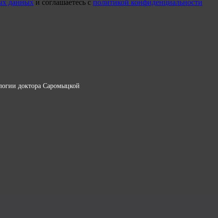
ных данных
и соглашаетесь с
политикой конфиденциальности
логии доктора Саромыцкой