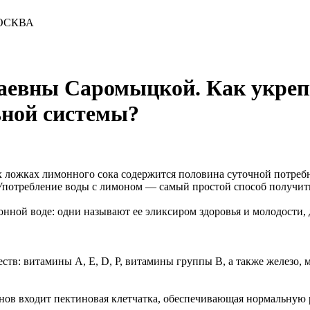
ОСКВА
аевны Саромыцкой. Как укреп
ьной системы?
 ложках лимонного сока содержится половина суточной потребн
Употребление воды с лимоном — самый простой способ получить 
нной воде: одни называют ее эликсиром здоровья и молодости, д
тв: витамины А, E, D, Р, витамины группы В, а также железо, м
онов входит пектиновая клетчатка, обеспечивающая нормальную