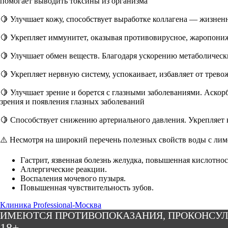
помогает выводить токсины из организма
🍋 Улучшает кожу, способствует выработке коллагена — жизненн
🍋 Укрепляет иммунитет, оказывая противовирусное, жаропон
🍋 Улучшает обмен веществ. Благодаря ускорению метаболическ
🍋 Укрепляет нервную систему, успокаивает, избавляет от трево
🍋 Улучшает зрение и борется с глазными заболеваниями. Аскор
зрения и появления глазных заболеваний
🍋 Способствует снижению артериального давления. Укрепляет 
⚠️ Несмотря на широкий перечень полезных свойств воды с лим
Гастрит, язвенная болезнь желудка, повышенная кислотнос
Аллергические реакции.
Воспаления мочевого пузыря.
Повышенная чувствительность зубов.
Клиника Professional-Москва
ИМЕЮТСЯ ПРОТИВОПОКАЗАНИЯ, ПРОКОНСУЛ
18+