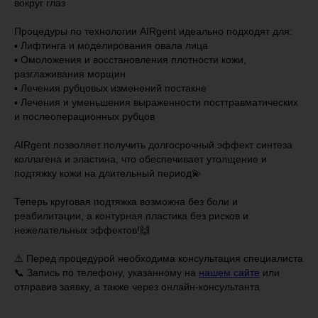
вокруг глаз
⠀
Процедуры по технологии AIRgent идеально подходят для:
▪️ Лифтинга и моделирования овала лица
▪️ Омоложения и восстановления плотности кожи,
разглаживания морщин
▪️ Лечения рубцовых изменений постакне
▪️ Лечения и уменьшения выраженности посттравматических
и послеоперационных рубцов
⠀
AIRgent позволяет получить долгосрочный эффект синтеза
коллагена и эластина, что обеспечивает утолщение и
подтяжку кожи на длительный период💫
⠀
Теперь круговая подтяжка возможна без боли и
реабилитации, а контурная пластика без рисков и
нежелательных эффектов!🙌
⚠️ Перед процедурой необходима консультация специалиста
📞 Запись по телефону, указанному на
нашем сайте
или
отправив заявку, а также через онлайн-консультанта