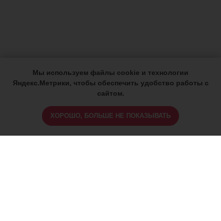
Мы используем файлы cookie и технологии
Яндекс.Метрики, чтобы обеспечить удобство работы с
сайтом.
ХОРОШО, БОЛЬШЕ НЕ ПОКАЗЫВАТЬ
ИМЕЮТСЯ ПРОТИВОПОКАЗАНИЯ,
ПРОКОНСУЛЬТИРУЙТЕСЬ СО
СПЕЦИАЛИСТОМ
18+