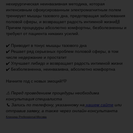
нехирургическая неинвазивная методика, которая
интенсивным сфокусированным электромагнитным полем
тренирует мышцы тазового дна, предотвращая заболевания
половой сферы, и возвращает радость интимной жизни🙌
Причем процедуры абсолютно комфортны, безболезненны и
требуют от пациента никаких усилий.
⠀
✔️ Приводит в тонус мышцы тазового дна
✔️ Решает ряд серьезных проблем половой сферы, в том
числе недержание и простатит
✔️ Улучшает либидо и возвращает радость интимной жизни
✔️ Безболезненна, неинвазивна, абсолютно комфортна
⠀
Начните год с новых эмоций!💛
⠀ ⠀
⚠️ Перед проведением процедуры необходима
консультация специалиста
📞 Запись по телефону, указанному на
нашем сайте
или
отправив заявку, а также через онлайн-консультанта
Клиника Professional-Москва