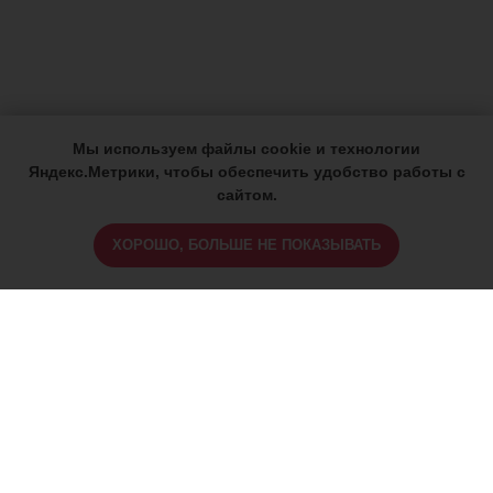
Мы используем файлы cookie и технологии
Яндекс.Метрики, чтобы обеспечить удобство работы с
сайтом.
ХОРОШО, БОЛЬШЕ НЕ ПОКАЗЫВАТЬ
ИМЕЮТСЯ ПРОТИВОПОКАЗАНИЯ,
ПРОКОНСУЛЬТИРУЙТЕСЬ СО
СПЕЦИАЛИСТОМ
18+