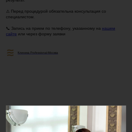
⚠️ Перед процедурой обязательна консультация со
специалистом.
📞 Запись на прием по телефону, указанному на
нашем
сайте
или через форму заявки
Клиника Professional-Москва