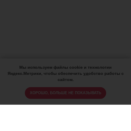
Мы используем файлы cookie и технологии
Яндекс.Метрики, чтобы обеспечить удобство работы с
сайтом.
ХОРОШО, БОЛЬШЕ НЕ ПОКАЗЫВАТЬ
ИМЕЮТСЯ ПРОТИВОПОКАЗАНИЯ,
ПРОКОНСУЛЬТИРУЙТЕСЬ СО