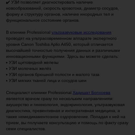
✔️ УЗИ позволяет диагностировать наличие
новообразований, скорость кровотока, диаметр сосудов,
форму и структуру органов, наличие инородных тел и
функциональное состояние органов.
В клинике Professional
ультразвуковые исследования
проводят на ультрасовременном аппарате экспертного
уровня Canon Toshiba Aplio A450, который отличается
высочайшей точностью получения данных и различными
инновационными функциями. Здесь вы можете сделать:
▪️ УЗИ щитовидной железы
▪️ УЗИ молочных желёз
▪️ УЗИ органов брюшной полости и малого таза
▪️ УЗИ мягких тканей лица и сосудов шеи
Специалист клиники Professional
Хадишат Бопхоева
является врачом сразу по нескольким направлениям:
акушерство и гинекология, эндокринология, ультразвуковая
диагностика, превентивная и интегративная медицина, а
также немедикаментозное оздоровление. Попадая к ней на
прием, вы получаете консультацию и помощь по факту сразу
семи специалистов.