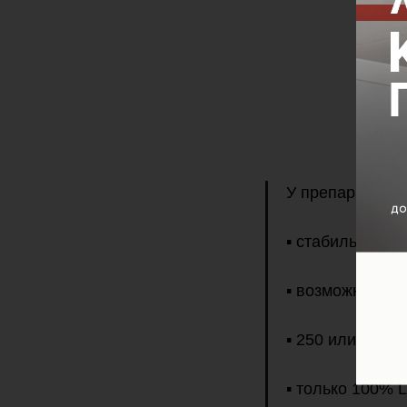
У препарата ес
▪️ стабильная 
▪️ возможность
▪️ 250 или 500 
▪️ только 100%