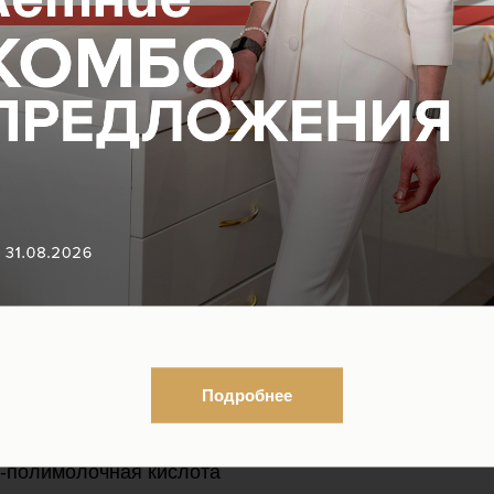
ть ряд существенных преимуществ:
водно-гелевая суспензия, не выпадающая в осадок
 введения иглой и канюлей
Подробнее
мг во флаконе
 L-полимолочная кислота