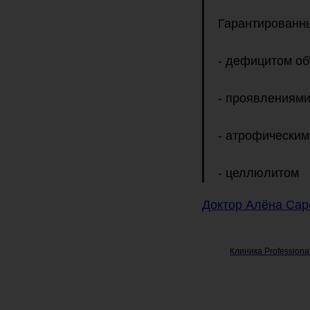
Гарантированны
- дефицитом об
- проявлениями
- атрофическим
- целлюлитом
Доктор Алёна Са
Клиника Professiona