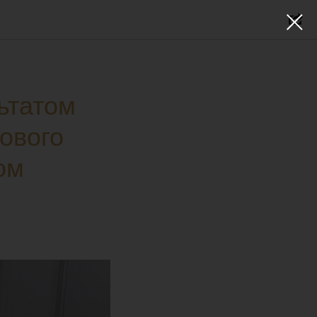
ьтатом
ового
ом