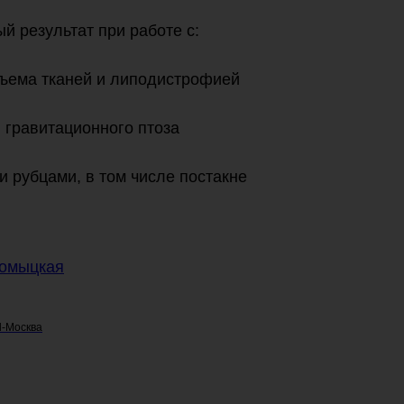
й результат при работе с:
ъема тканей и липодистрофией
 гравитационного птоза
и рубцами, в том числе постакне
ромыцкая
l-Москва