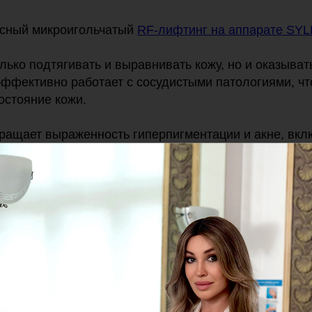
ьсный микроигольчатый
RF-лифтинг на аппарате SY
лько подтягивать и выравнивать кожу, но и оказыват
эффективно работает с сосудистыми патологиями, чт
остояние кожи.
кращает выраженность гиперпигментации и акне, вкл
стадии обострения.
ен секрет бархатной кожи🫶
 необходима консультация специалиста
м по телефону, указанному на
нашем сайте
или через
l-Москва