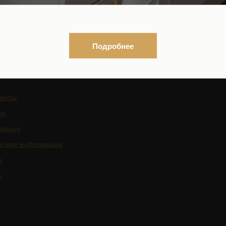
ться на рассылку новостей
Контакты органов исполнител
власти в сфере охраны здоро
граждан
Подробнее
листы
ке
ование
еская информация
и
ы