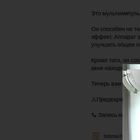
Это мультиимпул
Он способен не то
эффект. Аппарат 
улучшить общее с
Кроме того, он со
акне находится в 
Теперь вам извест
⚠️Предварительно
📞 Запись на приё
Клиника Professiona