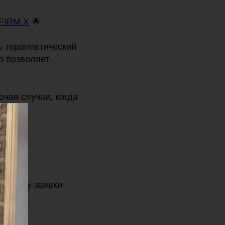
LFIRM X
🌟
ь терапевтический
о позволяет
ючая случаи, когда
 форму заявки