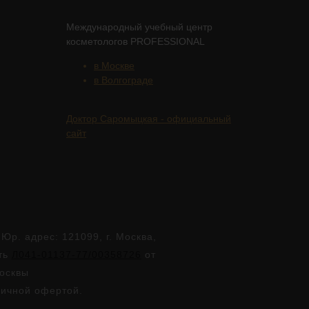
Международный учебный центр
косметологов PROFESSIONAL
в Москве
в Волгограде
Доктор Саромыцкая - официальный
сайт
. адрес: 121099, г. Москва,
сть
Л041-01137-77/00358726
от
Москвы
личной офертой.