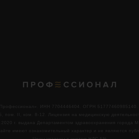
Профессионал». ИНН 7704446404. ОГРН 51777460985140. Юр
5, пом. II, ком. 8-12. Лицензия на медицинскую деятельно
.2020 г. выдана Департаментом здравоохранения города 
айте имеют ознакомительный характер и не являются пуб
Цены указаны с учетом НДС 5%