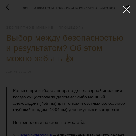
БЛОГ КЛИНИКИ КОСМЕТОЛОГИИ «ПРОФЕССИОНАЛ»-МОСКВА
ЭКСПЕРТНОЕ МНЕНИЕ
ПРОЦЕДУРЫ
Выбор между безопасностью
и результатом? Об этом
можно забыть 👍
2026-05-28 13:00
Раньше при выборе аппарата для лазерной эпиляции
всегда существовала дилемма: либо мощный
александрит (755 нм) для тонких и светлых волос, либо
глубокий неодим (1064 нм) для смуглых и загорелых.
Но технологии не стоят на месте 🚀
✅
Лазер Splendor X
– единственный в мире, кто делает