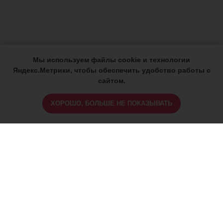
Мы используем файлы cookie и технологии
Яндекс.Метрики, чтобы обеспечить удобство работы с
сайтом.
ХОРОШО, БОЛЬШЕ НЕ ПОКАЗЫВАТЬ
ИМЕЮТСЯ ПРОТИВОПОКАЗАНИЯ,
ПРОКОНСУЛЬТИРУЙТЕСЬ СО
СПЕЦИАЛИСТОМ
18+