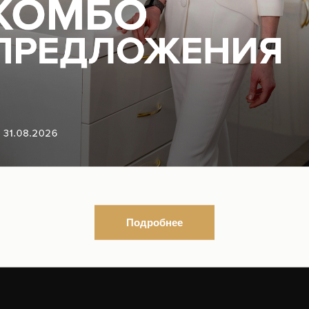
Нормативно-правовые докуме
ться на рассылку новостей
Контакты органов исполнител
власти в сфере охраны здоро
граждан
листы
ке
ование
еская информация
Подробнее
и
ы