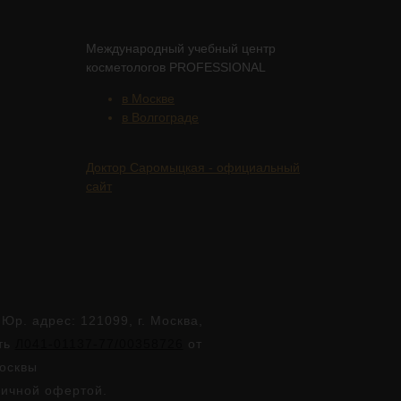
Международный учебный центр
косметологов PROFESSIONAL
в Москве
в Волгограде
Доктор Саромыцкая - официальный
сайт
. адрес: 121099, г. Москва,
сть
Л041-01137-77/00358726
от
Москвы
личной офертой.