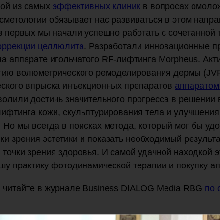
ной из самых
эффективных клиник
в вопросах омоло
осметологии обязывает нас развиваться в этом напр
з первых мы начали успешно работать с сочетанной 
ррекции целлюлита
. Разработали инновационные п
 на аппарате игольчатого RF-лифтинга Morpheus. Акт
огию волюметрического ремоделирования дермы (JV
еского впрыска инъекционных препаратов
аппаратом 
волили достичь значительного прогресса в решении
ифтинга кожи, скульптурирования тела и улучшения
. Но мы всегда в поисках метода, который мог бы уд
ки зрения эстетики и показать необходимый результа
точки зрения здоровья. И самой удачной находкой э
шу практику фотодинамической терапии и покупку а
 читайте в журнале Business DIALOG Media RBG
по 