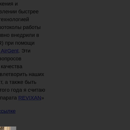
жения и
авлении быстрее
технологией
ротоколы работы
ивно внедрили в
R) при помощи
AirGent
. Эти
 вопросов
 качества
овлетворить наших
т, а также быть
того года я считаю
ппарата
REVIXAN
»
ссылке