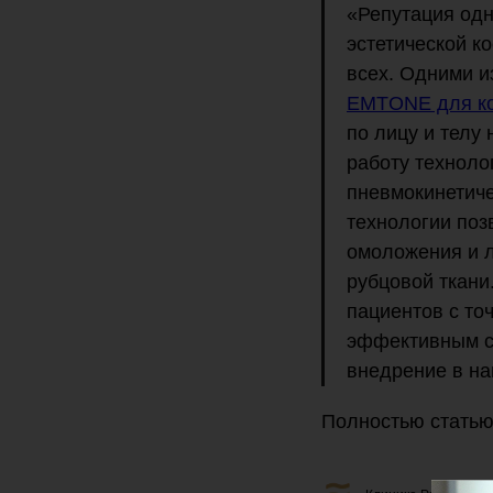
«Репутация од
эстетической к
всех. Одними и
EMTONE для ко
по лицу и телу
работу технол
пневмокинетич
технологии поз
омоложения и л
рубцовой ткани
пациентов с точ
эффективным с 
внедрение в на
Полностью статью