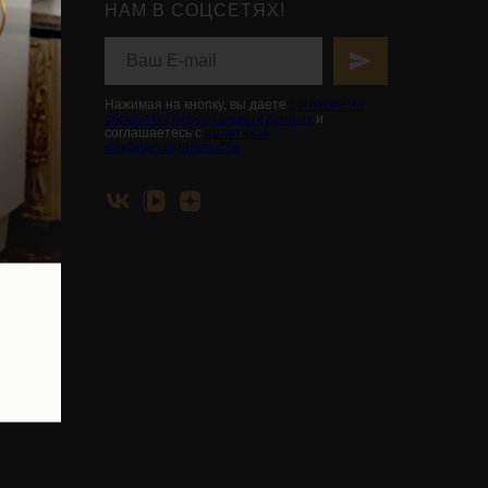
НАМ В СОЦСЕТЯХ!
нты
ьной
вья
Нажимая на кнопку, вы даете
согласие на
обработку персональных данных
и
соглашаетесь с
политикой
конфиденциальности