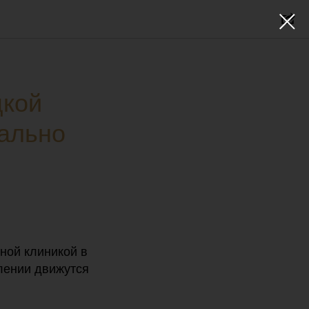
цкой
иально
шной клиникой в
лении движутся