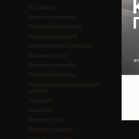
PRP-терапия
Подписа
Капельницы молодости
Услуги
Аппаратная косметология
БАДы
Лазерная косметология
Магазин
Терапевтическая косметология
Цены
Коррекция фигуры
Отзывы
Сочетанные протоколы
Специа
Мужская косметология
О клини
Реабилитация после пластических
Оборуд
операций
Юридич
Трихология
Ваканси
Гинекология
Контакт
Эндокринология
Подобрать процедуру
Записаться на приём