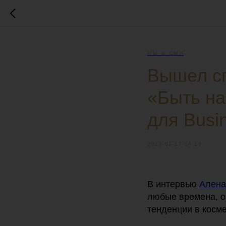
МЫ В СМИ
Вышел с
«Быть на
для Busi
2023-02-17 14:19
В интервью
Алена
любые времена, о
тенденции в косм