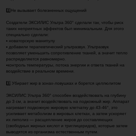
2️⃣Не вызывает болезненных ощущений
Создатели ЭКСИЛИС Ультра 360° сделали так, чтобы риск
таких неприятных эффектов был минимальным. Для этого
специально сделали:
▪️ новаторскую манипулу
▪️ добавили терапевтический ультразвук. Ультразвук
позволяет уменьшить сопротивление тканей, а значит тепло
распределяется равномерно.
▪️контроль температуры, потока энергии и ответа тканей на
воздействие в реальном времени.
3️⃣ Убирает жир в зонах-ловушках и борется целлюлитом
ЭКСИЛИС Ультра 360° способен воздействовать на глубину
до 3 см, а значит воздействовать на подкожный жир. Аппарат
нагревает подкожную жировую клетчатку до 43-46°, это
усиливает метаболизм в жировых клетках, а затем ускоряет
их липолиз — расщепление жиров до составляющих
(свободных жирных кислот и триглицеридов), которые затем
выводятся из организма естественным путем.