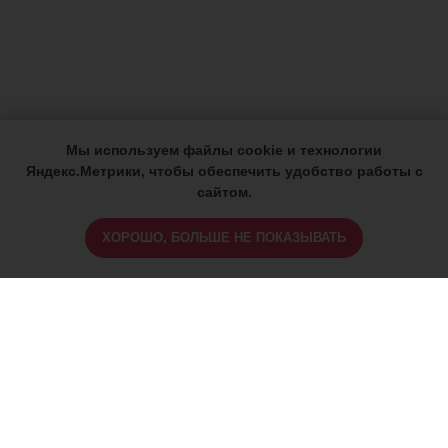
Мы используем файлы cookie и технологии
Яндекс.Метрики, чтобы обеспечить удобство работы с
сайтом.
ХОРОШО, БОЛЬШЕ НЕ ПОКАЗЫВАТЬ
ИМЕЮТСЯ ПРОТИВОПОКАЗАНИЯ,
ПРОКОНСУЛЬТИРУЙТЕСЬ СО
СПЕЦИАЛИСТОМ
18+