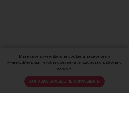
Мы используем файлы cookie и технологии
Яндекс.Метрики, чтобы обеспечить удобство работы с
сайтом.
ХОРОШО, БОЛЬШЕ НЕ ПОКАЗЫВАТЬ
ИМЕЮТСЯ ПРОТИВОПОКАЗАНИЯ,
ПРОКОНСУЛЬТИРУЙТЕСЬ СО
СПЕЦИАЛИСТОМ