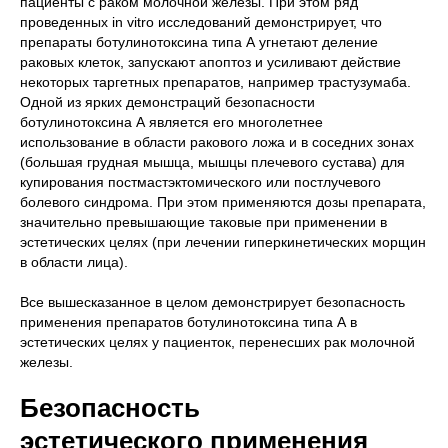
пациенты с раком молочной железы. При этом ряд
проведенных in vitro исследований демонстрирует, что
препараты ботулинотоксина типа А угнетают деление
раковых клеток, запускают апоптоз и усиливают действие
некоторых таргетных препаратов, например трастузумаба.
Одной из ярких демонстраций безопасности
ботулинотоксина А является его многолетнее
использование в области ракового ложа и в соседних зонах
(большая грудная мышца, мышцы плечевого сустава) для
купирования постмастэктомического или постлучевого
болевого синдрома. При этом применяются дозы препарата,
значительно превышающие таковые при применении в
эстетических целях (при лечении гиперкинетических морщин
в области лица).
Все вышесказанное в целом демонстрирует безопасность
применения препаратов ботулинотоксина типа А в
эстетических целях у пациенток, перенесших рак молочной
железы.
Безопасность
эстетического применения