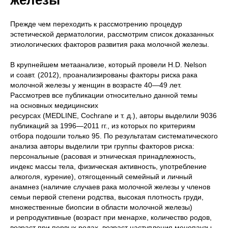
железы
Прежде чем переходить к рассмотрению процедур
эстетической дерматологии, рассмотрим список доказанных
этиологических факторов развития рака молочной железы.
В крупнейшем метаанализе, который провели H.D. Nelson
и соавт. (2012), проанализированы факторы риска рака
молочной железы у женщин в возрасте 40—49 лет.
Рассмотрев все публикации относительно данной темы
на основных медицинских
ресурсах (MEDLINE, Cochrane и т. д.), авторы выделили 9036
публикаций за 1996—2011 гг., из которых по критериям
отбора подошли только 95. По результатам систематического
анализа авторы выделили три группы факторов риска:
персональные (расовая и этническая принадлежность,
индекс массы тела, физическая активность, употребление
алкоголя, курение), отягощенный семейный и личный
анамнез (наличие случаев рака молочной железы у членов
семьи первой степени родства, высокая плотность груди,
множественные биопсии в области молочной железы)
и репродуктивные (возраст при менархе, количество родов,
возраст при первых родах, возраст наступления менопаузы,