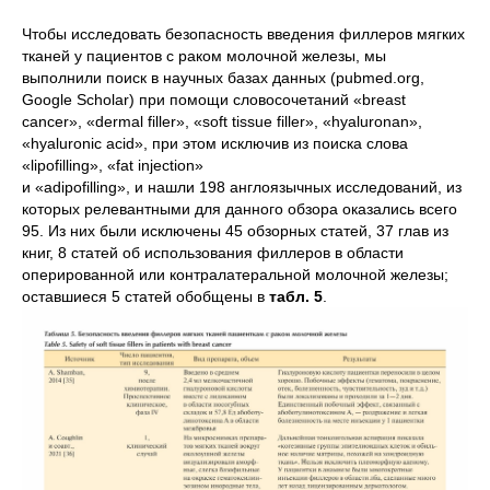
Чтобы исследовать безопасность введения филлеров мягких
тканей у пациентов с раком молочной железы, мы
выполнили поиск в научных базах данных (pubmed.org,
Google Scholar) при помощи словосочетаний «breast
cancer», «dermal filler», «soft tissue filler», «hyaluronan»,
«hyaluronic acid», при этом исключив из поиска слова
«lipofilling», «fat injection»
и «adipofilling», и нашли 198 англоязычных исследований, из
которых релевантными для данного обзора оказались всего
95. Из них были исключены 45 обзорных статей, 37 глав из
книг, 8 статей об использования филлеров в области
оперированной или контралатеральной молочной железы;
оставшиеся 5 статей обобщены в
табл. 5
.