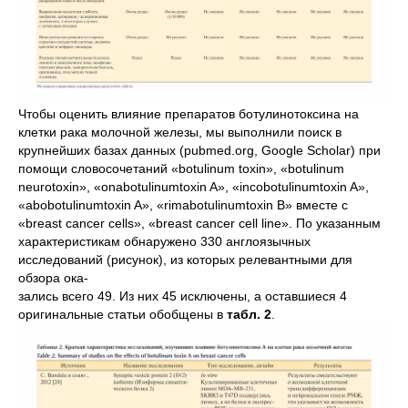
Чтобы оценить влияние препаратов ботулинотоксина на
клетки рака молочной железы, мы выполнили поиск в
крупнейших базах данных (pubmed.org, Google Scholar) при
помощи словосочетаний «botulinum toxin», «botulinum
neurotoxin», «onabotulinumtoxin A», «incobotulinumtoxin A»,
«abobotulinumtoxin A», «rimabotulinumtoxin B» вместе с
«breast cancer cells», «breast cancer cell line». По указанным
характеристикам обнаружено 330 англоязычных
исследований (рисунок), из которых релевантными для
обзора ока-
зались всего 49. Из них 45 исключены, а оставшиеся 4
оригинальные статьи обобщены в
табл. 2
.