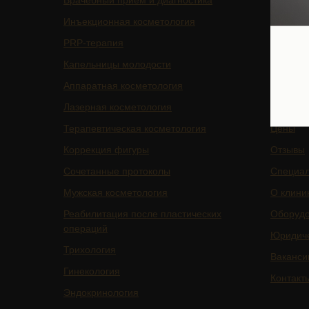
Врачебный прием и диагностика
Главная
Инъекционная косметология
Блог
PRP-терапия
Подписа
Капельницы молодости
Услуги
Аппаратная косметология
БАДы
Лазерная косметология
Магазин
Терапевтическая косметология
Цены
Коррекция фигуры
Отзывы
Сочетанные протоколы
Специа
Мужская косметология
О клини
Реабилитация после пластических
Оборуд
операций
Юридич
Трихология
Ваканси
Гинекология
Контакт
Эндокринология