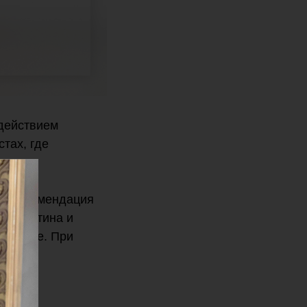
здействием
тах, где
.
т. Рекомендация
 ферритина и
 в коже. При