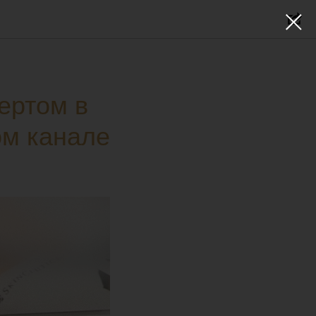
ертом в
ом канале