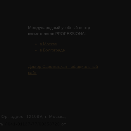
Международный учебный центр
косметологов PROFESSIONAL
в Москве
в Волгограде
Доктор Саромыцкая - официальный
сайт
. адрес: 121099, г. Москва,
сть
Л041-01137-77/00358726
от