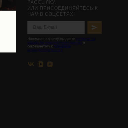
РАССЫЛКУ,
ИЛИ ПРИСОЕДИНЯЙТЕСЬ К
НАМ В СОЦСЕТЯХ!
нты
ьной
вья
Нажимая на кнопку, вы даете
согласие на
обработку персональных данных
и
соглашаетесь с
политикой
конфиденциальности