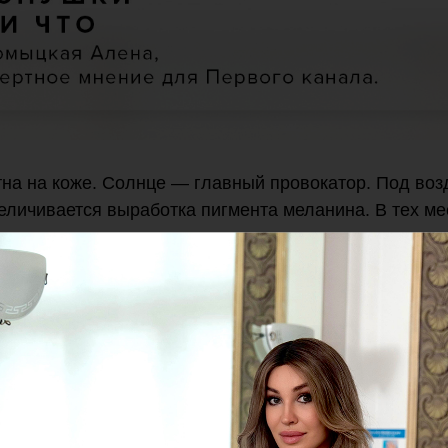
ятна на коже. Солнце — главный провокатор. Под во
личивается выработка пигмента меланина. В тех мес
гмент клетки повреждены, появляются темные пятна
осветления — огурец, лимон и кефир — не помогаю
омыцкой
— сдать анализы, чтобы проверить уровень
рый способствует равномерному отложению меланина
ть пятна и ожоги.
о ссылке
https://www.1tv.ru/-/xoash