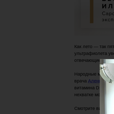
Как лето — так п
ультрафиолета уве
отвечающие за пи
Народные методы 
врача
Алены Сар
витамина D, кото
нехватке могут бы
Смотрите видео п