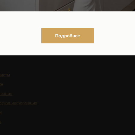
Организационные документы
Нормативно-правовые докуме
ться на рассылку новостей
Контакты органов исполнител
власти в сфере охраны здоро
Подробнее
граждан
листы
ке
ование
еская информация
и
ы